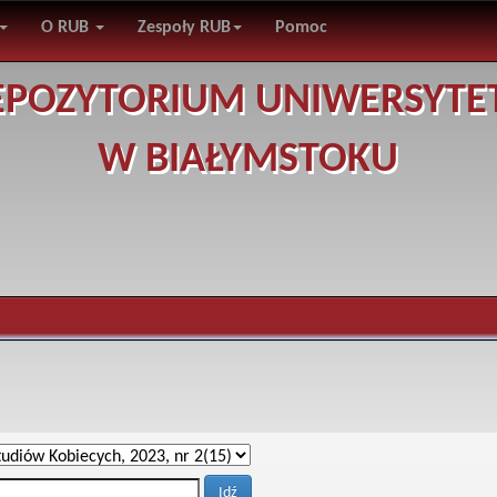
O RUB
Zespoły RUB
Pomoc
EPOZYTORIUM UNIWERSYTE
W BIAŁYMSTOKU