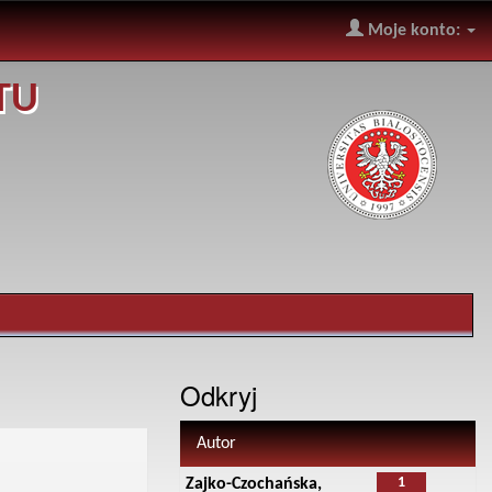
Moje konto:
TU
Odkryj
Autor
1
Zajko-Czochańska,