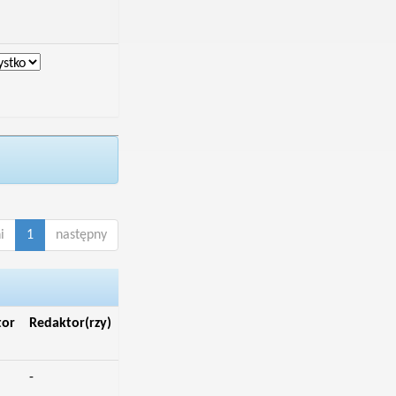
i
1
następny
tor
Redaktor(rzy)
-