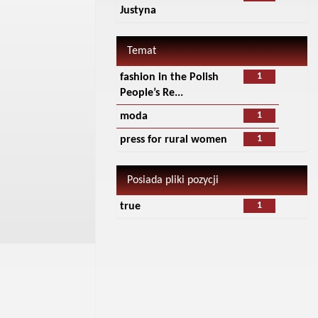
Justyna
Temat
1
fashion in the Polish
People’s Re...
1
moda
1
press for rural women
Posiada pliki pozycji
1
true