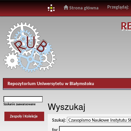
Przeglądaj:
Strona główna
Skip
R
navigation
Repozytorium Uniwersytetu w Białymstoku
Wyszukaj
Szukanie zaawansowane
Zespoły i Kolekcje
Szukaj:
for