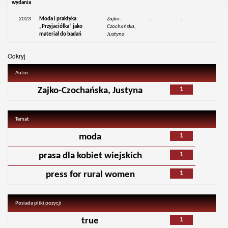
wydania
2023
Moda i praktyka.
Zajko-
-
-
„Przyjaciółka” jako
Czochańska,
materiał do badań
Justyna
Odkryj
Autor
1
Zajko-Czochańska, Justyna
Temat
1
moda
1
prasa dla kobiet wiejskich
1
press for rural women
Posiada pliki pozycji
1
true