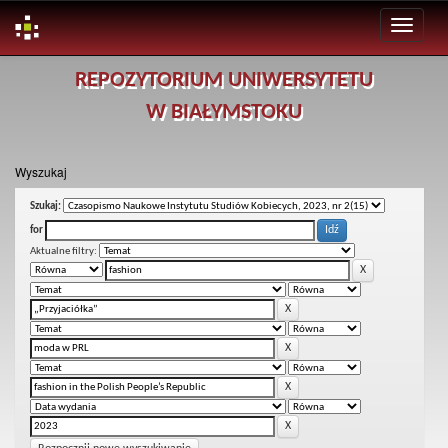
Skip
REPOZYTORIUM UNIWERSYTETU
navigation
W BIAŁYMSTOKU
Wyszukaj
Szukaj:
for
Aktualne filtry: