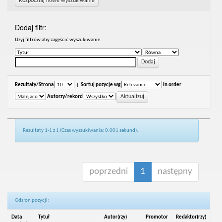
Rozpocznij nowe wyszukiwanie
Dodaj filtr:
Uzyj filtrów aby zagęścić wyszukiwanie.
Rezultaty/Strona
|
Sortuj pozycje wg
In order
Autorzy/rekord
Rezultaty 1-1 z 1 (Czas wyszukiwania: 0.001 sekund).
poprzedni
1
następny
Odsłon pozycji:
Data
Tytuł
Autor(rzy)
Promotor
Redaktor(rzy)