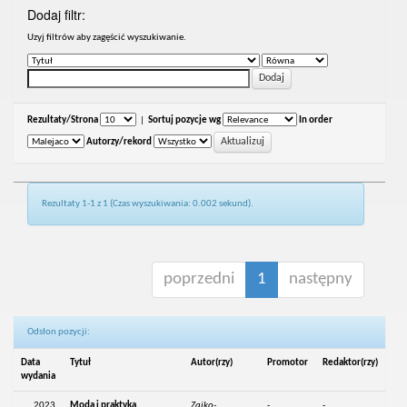
Dodaj filtr:
Uzyj filtrów aby zagęścić wyszukiwanie.
Rezultaty/Strona
|
Sortuj pozycje wg
In order
Autorzy/rekord
Rezultaty 1-1 z 1 (Czas wyszukiwania: 0.002 sekund).
poprzedni
1
następny
Odsłon pozycji:
Data
Tytuł
Autor(rzy)
Promotor
Redaktor(rzy)
wydania
2023
Moda i praktyka.
Zajko-
-
-