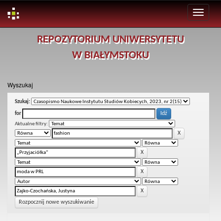
Skip
REPOZYTORIUM UNIWERSYTETU
navigation
W BIAŁYMSTOKU
Wyszukaj
Szukaj:
for
Aktualne filtry:
Rozpocznij nowe wyszukiwanie