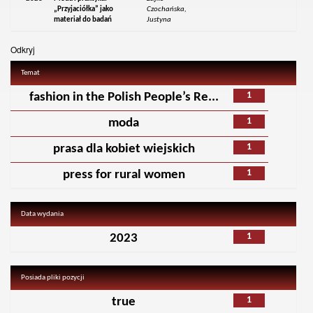
„Przyjaciółka” jako
Czochańska,
materiał do badań
Justyna
Odkryj
Temat
1
fashion in the Polish People’s Re...
1
moda
1
prasa dla kobiet wiejskich
1
press for rural women
Data wydania
1
2023
Posiada pliki pozycji
1
true