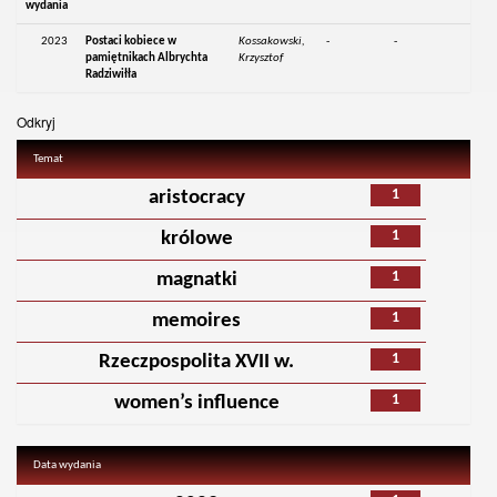
wydania
2023
Postaci kobiece w
Kossakowski,
-
-
pamiętnikach Albrychta
Krzysztof
Radziwiłła
Odkryj
Temat
1
aristocracy
1
królowe
1
magnatki
1
memoires
1
Rzeczpospolita XVII w.
1
women’s influence
Data wydania