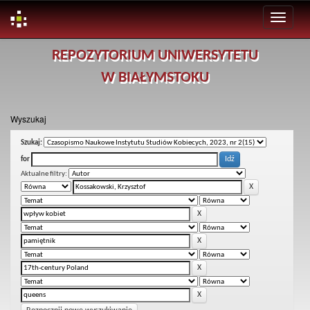
Skip
REPOZYTORIUM UNIWERSYTETU
navigation
W BIAŁYMSTOKU
Wyszukaj
Szukaj:
for
Aktualne filtry: