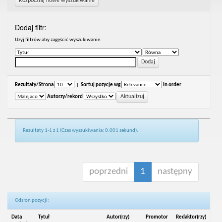
Rozpocznij nowe wyszukiwanie
Dodaj filtr:
Uzyj filtrów aby zagęścić wyszukiwanie.
Rezultaty/Strona
|
Sortuj pozycje wg
In order
Autorzy/rekord
Rezultaty 1-1 z 1 (Czas wyszukiwania: 0.001 sekund).
poprzedni
1
następny
Odsłon pozycji:
Data
Tytuł
Autor(rzy)
Promotor
Redaktor(rzy)