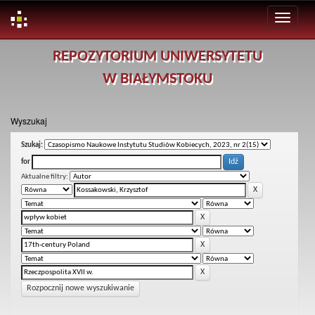
Skip
REPOZYTORIUM UNIWERSYTETU
navigation
W BIAŁYMSTOKU
Wyszukaj
Szukaj:
for
Aktualne filtry:
Rozpocznij nowe wyszukiwanie