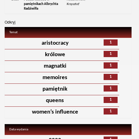
pamiętnikach Albrychta
Krzysztof
Radziwiłła
Odkryj
Temat
1
aristocracy
1
królowe
1
magnatki
1
memoires
1
pamiętnik
1
queens
1
women’s influence
Data wydania