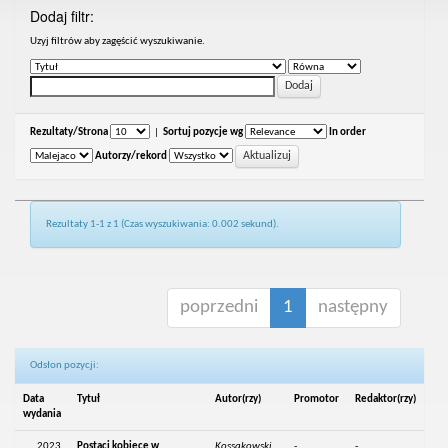
Dodaj filtr:
Uzyj filtrów aby zagęścić wyszukiwanie.
Rezultaty/Strona
|
Sortuj pozycje wg
In order
Autorzy/rekord
Rezultaty 1-1 z 1 (Czas wyszukiwania: 0.002 sekund).
poprzedni
1
następny
Odsłon pozycji:
Data
Tytuł
Autor(rzy)
Promotor
Redaktor(rzy)
wydania
2023
Postaci kobiece w
Kossakowski,
-
-