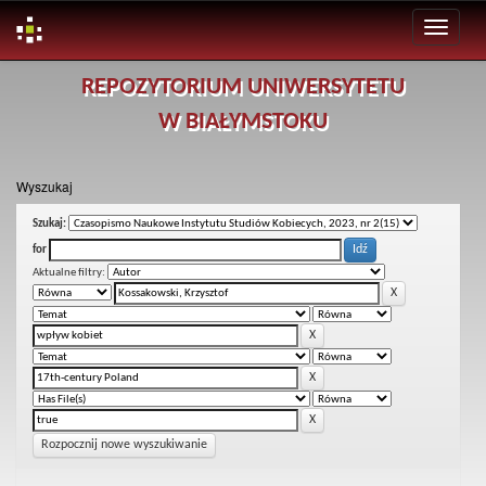
Skip
REPOZYTORIUM UNIWERSYTETU
navigation
W BIAŁYMSTOKU
Wyszukaj
Szukaj:
for
Aktualne filtry:
Rozpocznij nowe wyszukiwanie