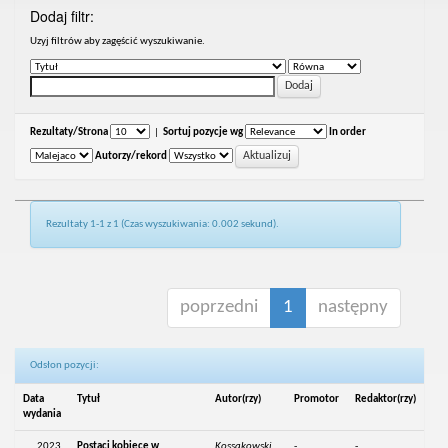
Dodaj filtr:
Uzyj filtrów aby zagęścić wyszukiwanie.
Rezultaty/Strona
|
Sortuj pozycje wg
In order
Autorzy/rekord
Rezultaty 1-1 z 1 (Czas wyszukiwania: 0.002 sekund).
poprzedni
1
następny
Odsłon pozycji:
Data
Tytuł
Autor(rzy)
Promotor
Redaktor(rzy)
wydania
2023
Postaci kobiece w
Kossakowski,
-
-