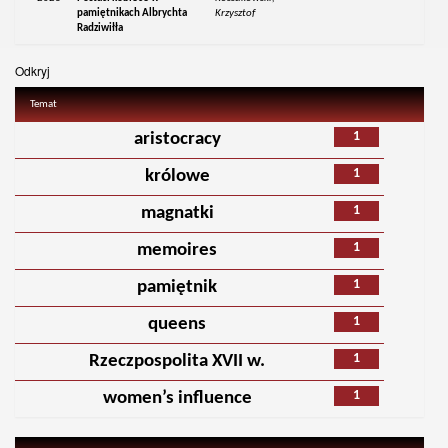
pamiętnikach Albrychta
Krzysztof
Radziwiłła
Odkryj
Temat
1
aristocracy
1
królowe
1
magnatki
1
memoires
1
pamiętnik
1
queens
1
Rzeczpospolita XVII w.
1
women’s influence