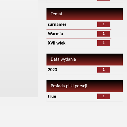
Temat
1
surnames
1
Warmia
1
XVII wiek
Data wydania
1
2023
Posiada pliki pozycji
1
true