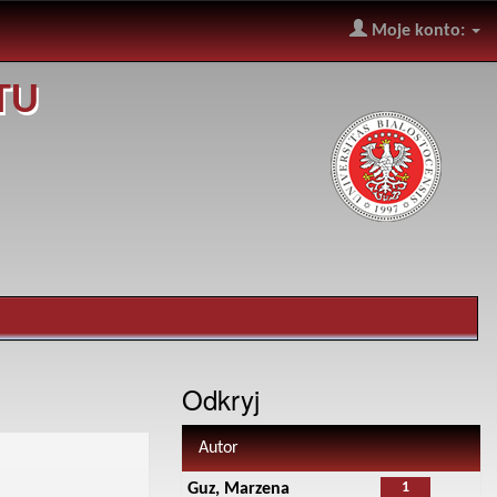
Moje konto:
TU
Odkryj
Autor
1
Guz, Marzena