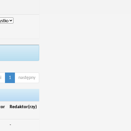
i
1
następny
tor
Redaktor(rzy)
-