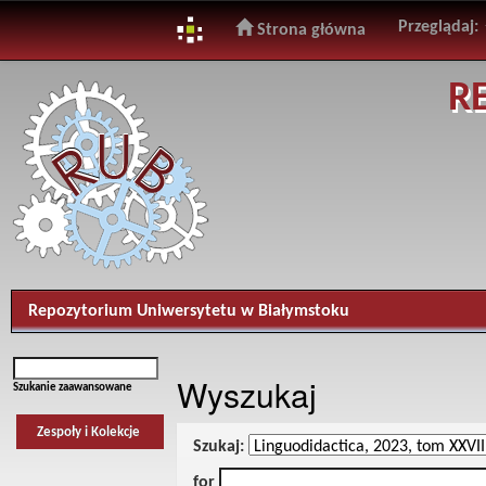
Przeglądaj:
Strona główna
Skip
R
navigation
Repozytorium Uniwersytetu w Białymstoku
Wyszukaj
Szukanie zaawansowane
Zespoły i Kolekcje
Szukaj:
for