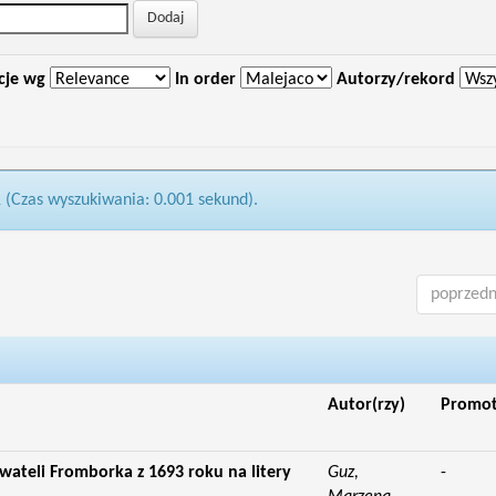
cje wg
In order
Autorzy/rekord
1 (Czas wyszukiwania: 0.001 sekund).
poprzedn
Autor(rzy)
Promo
ateli Fromborka z 1693 roku na litery
Guz,
-