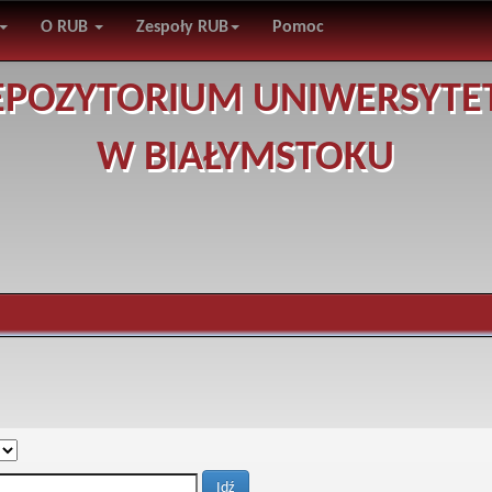
O RUB
Zespoły RUB
Pomoc
EPOZYTORIUM UNIWERSYTE
W BIAŁYMSTOKU