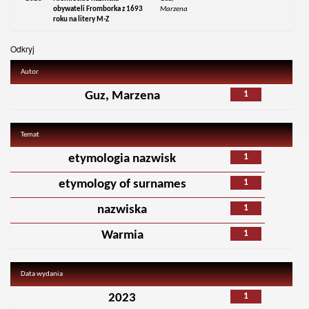
obywateli Fromborka z 1693
Marzena
roku na litery M-Z
Odkryj
Autor
1
Guz, Marzena
Temat
1
etymologia nazwisk
1
etymology of surnames
1
nazwiska
1
Warmia
Data wydania
1
2023