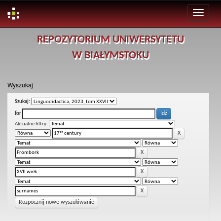
Skip
REPOZYTORIUM UNIWERSYTETU
navigation
W BIAŁYMSTOKU
Wyszukaj
Szukaj:
for
Aktualne filtry:
Rozpocznij nowe wyszukiwanie