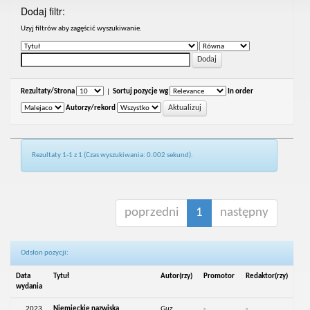
Dodaj filtr:
Uzyj filtrów aby zagęścić wyszukiwanie.
Rezultaty/Strona
|
Sortuj pozycje wg
In order
Autorzy/rekord
Rezultaty 1-1 z 1 (Czas wyszukiwania: 0.002 sekund).
poprzedni
1
następny
Odsłon pozycji:
Data
Tytuł
Autor(rzy)
Promotor
Redaktor(rzy)
wydania
2023
Niemieckie nazwiska
Guz,
-
-