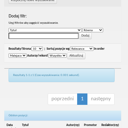
Rozpocznij nowe wyszukiwanie
Dodaj filtr:
Uzyj filtrów aby zagęścić wyszukiwanie.
Rezultaty/Strona
|
Sortuj pozycje wg
In order
Autorzy/rekord
Rezultaty 1-1 z 1 (Czas wyszukiwania: 0.001 sekund).
poprzedni
1
następny
Odsłon pozycji:
Data
Tytuł
Autor(rzy)
Promotor
Redaktor(rzy)