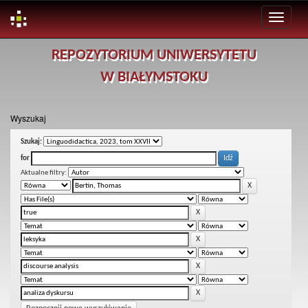
Skip
REPOZYTORIUM UNIWERSYTETU
navigation
W BIAŁYMSTOKU
Wyszukaj
Szukaj:
for
Aktualne filtry: