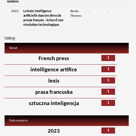
wydania
2023
La lexie intelligence
Bertin,
-
-
artificielle dans les titres de
Thomas
presse français – échos d’une
révolution technologique
Odkryj
Temat
1
French press
1
intelligence artifice
1
lexis
1
prasa francuska
1
sztuczna inteligencja
Data wydania
1
2023