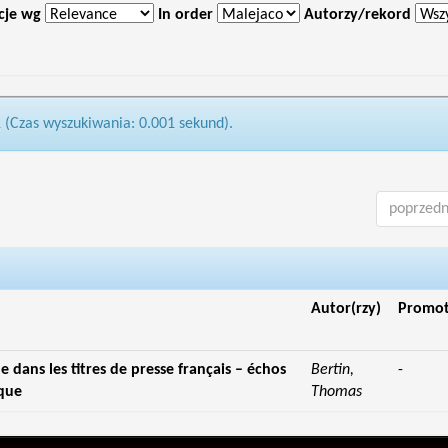
cje wg
In order
Autorzy/rekord
1 (Czas wyszukiwania: 0.001 sekund).
poprzedn
Autor(rzy)
Promo
lle dans les titres de presse français – échos
Bertin,
-
ique
Thomas