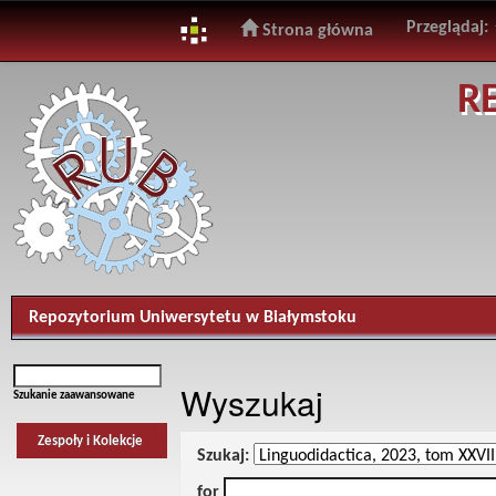
Przeglądaj:
Strona główna
Skip
R
navigation
Repozytorium Uniwersytetu w Białymstoku
Wyszukaj
Szukanie zaawansowane
Zespoły i Kolekcje
Szukaj:
for