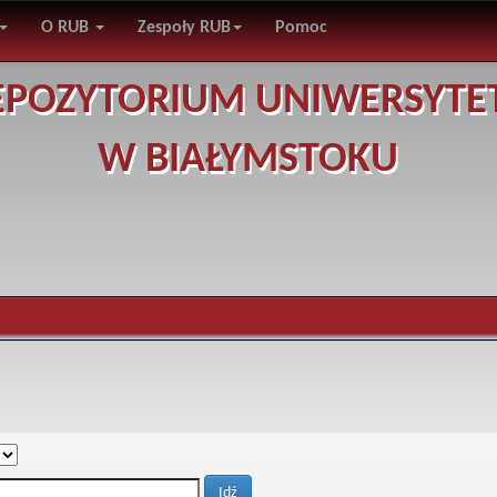
O RUB
Zespoły RUB
Pomoc
EPOZYTORIUM UNIWERSYTE
W BIAŁYMSTOKU