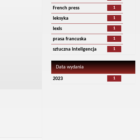
1
French press
1
leksyka
1
lexis
1
prasa francuska
1
sztuczna inteligencja
Data wydania
1
2023