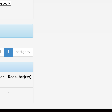
i
1
następny
tor
Redaktor(rzy)
-