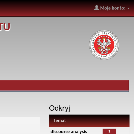
Moje konto:
TU
Odkryj
Temat
1
discourse analysis