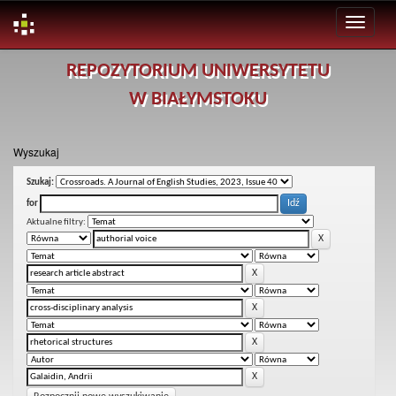
Skip
REPOZYTORIUM UNIWERSYTETU
navigation
W BIAŁYMSTOKU
Wyszukaj
Szukaj:
for
Aktualne filtry: