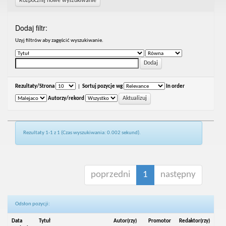
Rozpocznij nowe wyszukiwanie
Dodaj filtr:
Uzyj filtrów aby zagęścić wyszukiwanie.
Rezultaty/Strona
|
Sortuj pozycje wg
In order
Autorzy/rekord
Rezultaty 1-1 z 1 (Czas wyszukiwania: 0.002 sekund).
poprzedni
1
następny
Odsłon pozycji:
Data
Tytuł
Autor(rzy)
Promotor
Redaktor(rzy)