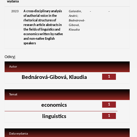
wydania
2023
A cross-disciplinary analysis
Galaidin,
-
-
of authorial voice in the
Andrii;
rhetorical structures of
Bednárová-
research article abstracts in
Gibová,
the fields of linguistics and
Klaudia
economics written by native
and non-native English
speakers
Odkryj
Autor
1
Bednárová-Gibová, Klaudia
Temat
1
economics
1
linguistics
Data wydania