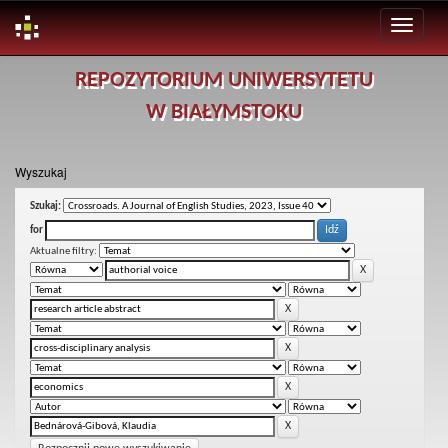
Skip
REPOZYTORIUM UNIWERSYTETU
navigation
W BIAŁYMSTOKU
Wyszukaj
Szukaj:
for
Aktualne filtry: