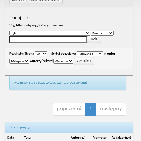
Rozpocznij nowe wyszukiwanie
Dodaj filtr:
Uzyj filtrów aby zagęścić wyszukiwanie.
Rezultaty/Strona
|
Sortuj pozycje wg
In order
Autorzy/rekord
Rezultaty 1-1 z 1 (Czas wyszukiwania: 0.002 sekund).
poprzedni
1
następny
Odsłon pozycji:
Data
Tytuł
Autor(rzy)
Promotor
Redaktor(rzy)