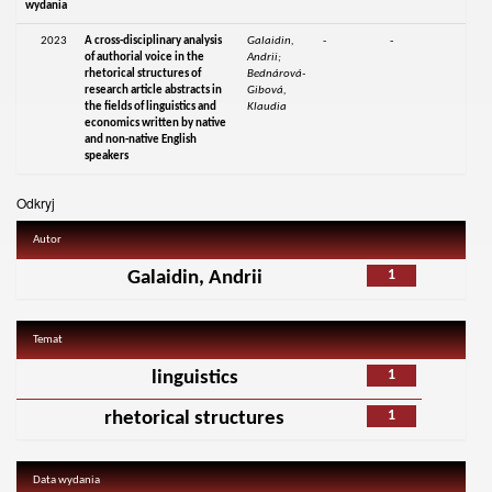
wydania
2023
A cross-disciplinary analysis
Galaidin,
-
-
of authorial voice in the
Andrii;
rhetorical structures of
Bednárová-
research article abstracts in
Gibová,
the fields of linguistics and
Klaudia
economics written by native
and non-native English
speakers
Odkryj
Autor
1
Galaidin, Andrii
Temat
1
linguistics
1
rhetorical structures
Data wydania