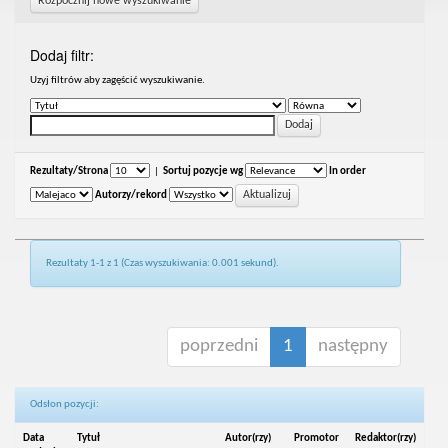
Rozpocznij nowe wyszukiwanie
Dodaj filtr:
Uzyj filtrów aby zagęścić wyszukiwanie.
Rezultaty/Strona
|
Sortuj pozycje wg
In order
Autorzy/rekord
Rezultaty 1-1 z 1 (Czas wyszukiwania: 0.001 sekund).
poprzedni
1
następny
Odsłon pozycji:
Data
Tytuł
Autor(rzy)
Promotor
Redaktor(rzy)