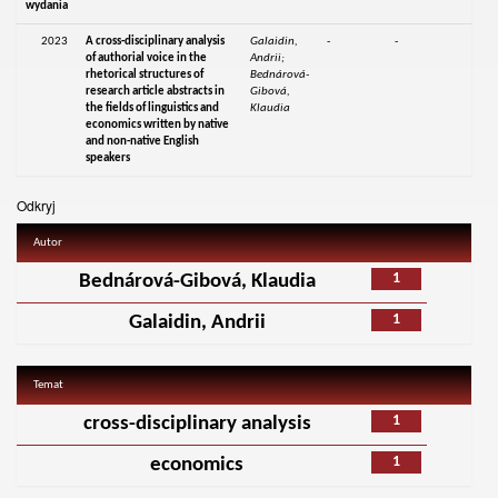
wydania
2023
A cross-disciplinary analysis
Galaidin,
-
-
of authorial voice in the
Andrii;
rhetorical structures of
Bednárová-
research article abstracts in
Gibová,
the fields of linguistics and
Klaudia
economics written by native
and non-native English
speakers
Odkryj
Autor
1
Bednárová-Gibová, Klaudia
1
Galaidin, Andrii
Temat
1
cross-disciplinary analysis
1
economics