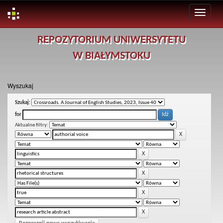
Skip
REPOZYTORIUM UNIWERSYTETU
navigation
W BIAŁYMSTOKU
Wyszukaj
Szukaj:
for
Aktualne filtry: