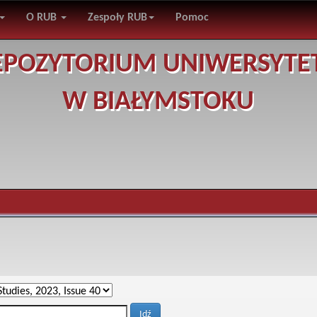
O RUB
Zespoły RUB
Pomoc
EPOZYTORIUM UNIWERSYTE
W BIAŁYMSTOKU