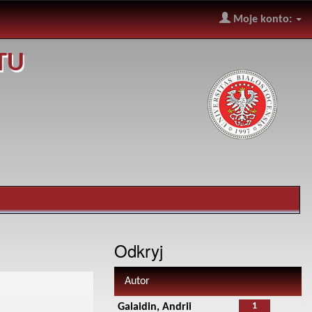
Moje konto:
TU
Odkryj
Autor
1
Galaidin, Andrii