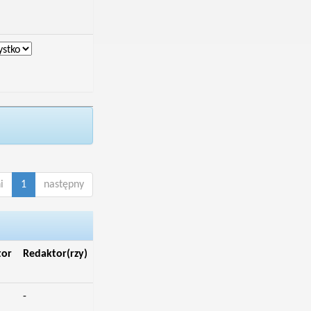
i
1
następny
tor
Redaktor(rzy)
-