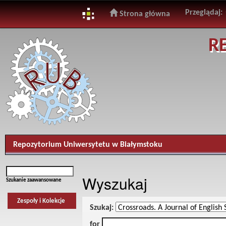
Przeglądaj:
Strona główna
Skip
R
navigation
Repozytorium Uniwersytetu w Białymstoku
Wyszukaj
Szukanie zaawansowane
Zespoły i Kolekcje
Szukaj:
for