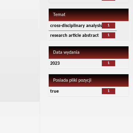
Temat
1
cross-disciplinary analysis
1
research article abstract
Data wydania
1
2023
Posiada pliki pozycji
1
true