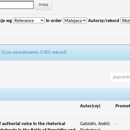
cje wg
In order
Autorzy/rekord
1 (Czas wyszukiwania: 0.001 sekund).
poprzedn
Autor(rzy)
Promo
f authorial voice in the rhetorical
Galaidin, Andrii;
-