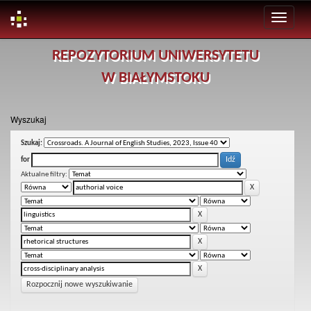
Skip
REPOZYTORIUM UNIWERSYTETU
navigation
W BIAŁYMSTOKU
Wyszukaj
Szukaj:
for
Aktualne filtry:
Rozpocznij nowe wyszukiwanie