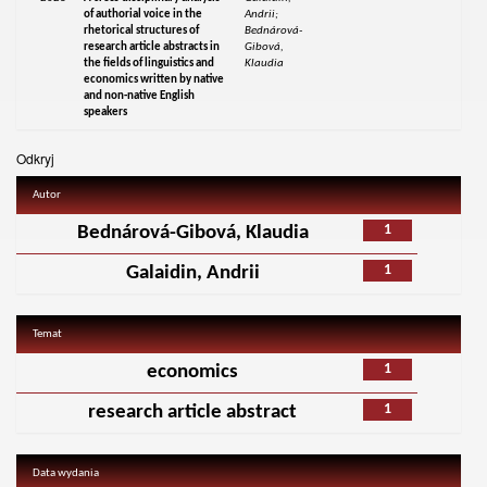
of authorial voice in the
Andrii;
rhetorical structures of
Bednárová-
research article abstracts in
Gibová,
the fields of linguistics and
Klaudia
economics written by native
and non-native English
speakers
Odkryj
Autor
1
Bednárová-Gibová, Klaudia
1
Galaidin, Andrii
Temat
1
economics
1
research article abstract
Data wydania