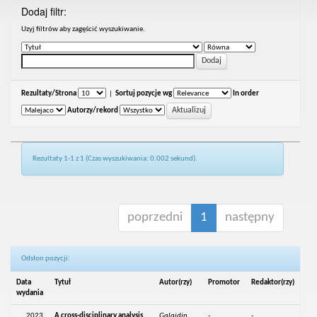
Dodaj filtr:
Uzyj filtrów aby zagęścić wyszukiwanie.
Rezultaty/Strona
|
Sortuj pozycje wg
In order
Autorzy/rekord
Rezultaty 1-1 z 1 (Czas wyszukiwania: 0.002 sekund).
poprzedni
1
następny
Odsłon pozycji:
Data
Tytuł
Autor(rzy)
Promotor
Redaktor(rzy)
wydania
2023
A cross-disciplinary analysis
Galaidin,
-
-