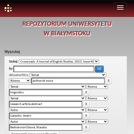
Skip
REPOZYTORIUM UNIWERSYTETU
navigation
W BIAŁYMSTOKU
Wyszukaj
Szukaj:
for
Aktualne filtry: