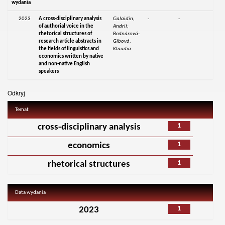
wydania
2023
A cross-disciplinary analysis
Galaidin,
-
-
of authorial voice in the
Andrii;
rhetorical structures of
Bednárová-
research article abstracts in
Gibová,
the fields of linguistics and
Klaudia
economics written by native
and non-native English
speakers
Odkryj
Temat
1
cross-disciplinary analysis
1
economics
1
rhetorical structures
Data wydania
1
2023