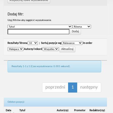
Rozpocznij nowe wyszukiwanie
Dodaj filtr:
Uzyj filtrów aby zagęścić wyszukiwanie.
Rezultaty/Strona
|
Sortuj pozycje wg
In order
Autorzy/rekord
Rezultaty 1-1 z 1 (Czas wyszukiwania: 0.001 sekund).
poprzedni
1
następny
Odsłon pozycji:
Data
Tytuł
Autor(rzy)
Promotor
Redaktor(rzy)