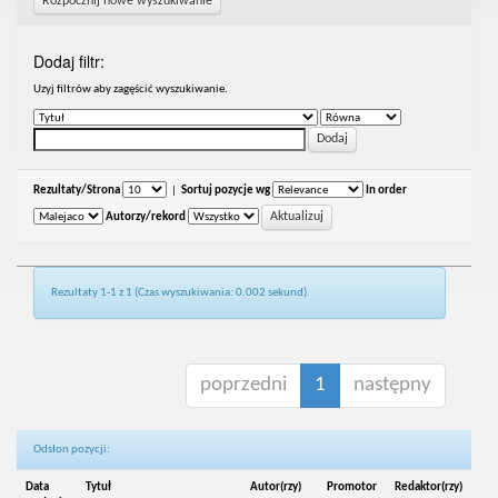
Rozpocznij nowe wyszukiwanie
Dodaj filtr:
Uzyj filtrów aby zagęścić wyszukiwanie.
Rezultaty/Strona
|
Sortuj pozycje wg
In order
Autorzy/rekord
Rezultaty 1-1 z 1 (Czas wyszukiwania: 0.002 sekund).
poprzedni
1
następny
Odsłon pozycji:
Data
Tytuł
Autor(rzy)
Promotor
Redaktor(rzy)