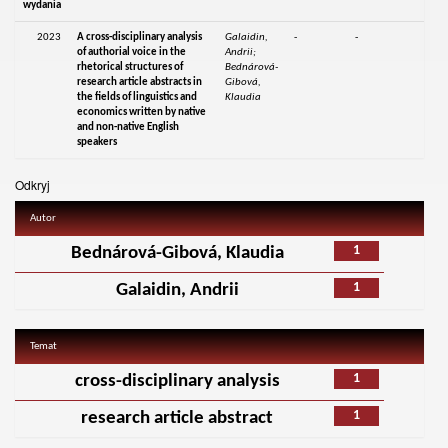
wydania
2023
A cross-disciplinary analysis
Galaidin,
-
-
of authorial voice in the
Andrii;
rhetorical structures of
Bednárová-
research article abstracts in
Gibová,
the fields of linguistics and
Klaudia
economics written by native
and non-native English
speakers
Odkryj
Autor
1
Bednárová-Gibová, Klaudia
1
Galaidin, Andrii
Temat
1
cross-disciplinary analysis
1
research article abstract