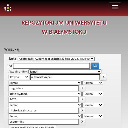
Skip
REPOZYTORIUM UNIWERSYTETU
navigation
W BIAŁYMSTOKU
Wyszukaj
Szukaj:
for
Aktualne filtry: