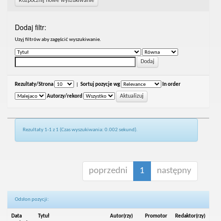
Rozpocznij nowe wyszukiwanie
Dodaj filtr:
Uzyj filtrów aby zagęścić wyszukiwanie.
Rezultaty/Strona
|
Sortuj pozycje wg
In order
Autorzy/rekord
Rezultaty 1-1 z 1 (Czas wyszukiwania: 0.002 sekund).
poprzedni
1
następny
Odsłon pozycji:
Data
Tytuł
Autor(rzy)
Promotor
Redaktor(rzy)