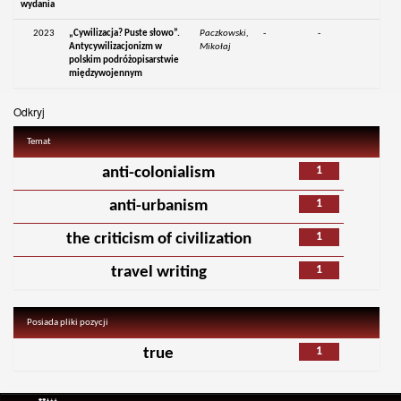
wydania
2023
„Cywilizacja? Puste słowo”.
Paczkowski,
-
-
Antycywilizacjonizm w
Mikołaj
polskim podróżopisarstwie
międzywojennym
Odkryj
Temat
1
anti-colonialism
1
anti-urbanism
1
the criticism of civilization
1
travel writing
Posiada pliki pozycji
1
true