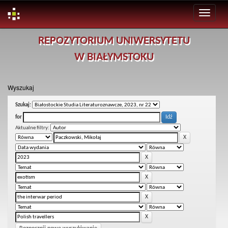
Skip
REPOZYTORIUM UNIWERSYTETU
navigation
W BIAŁYMSTOKU
Wyszukaj
Szukaj:
for
Aktualne filtry: