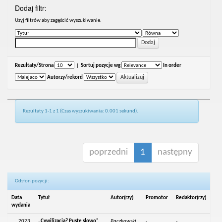
Dodaj filtr:
Uzyj filtrów aby zagęścić wyszukiwanie.
Rezultaty/Strona
|
Sortuj pozycje wg
In order
Autorzy/rekord
Rezultaty 1-1 z 1 (Czas wyszukiwania: 0.001 sekund).
poprzedni
1
następny
Odsłon pozycji:
Data
Tytuł
Autor(rzy)
Promotor
Redaktor(rzy)
wydania
2023
„Cywilizacja? Puste słowo”.
Paczkowski,
-
-