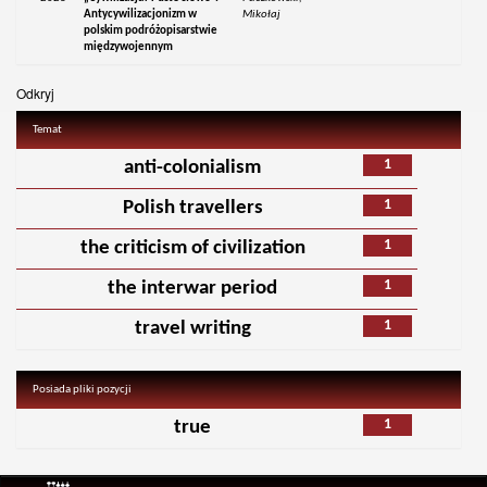
Antycywilizacjonizm w
Mikołaj
polskim podróżopisarstwie
międzywojennym
Odkryj
Temat
1
anti-colonialism
1
Polish travellers
1
the criticism of civilization
1
the interwar period
1
travel writing
Posiada pliki pozycji
1
true