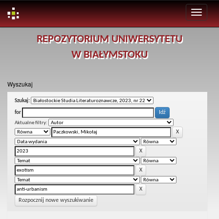
Skip
REPOZYTORIUM UNIWERSYTETU
navigation
W BIAŁYMSTOKU
Wyszukaj
Szukaj:
for
Aktualne filtry:
Rozpocznij nowe wyszukiwanie