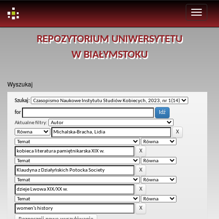
Skip
REPOZYTORIUM UNIWERSYTETU
navigation
W BIAŁYMSTOKU
Wyszukaj
Szukaj:
for
Aktualne filtry: