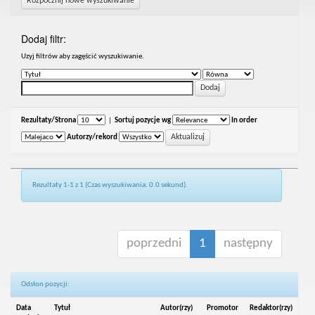
Rozpocznij nowe wyszukiwanie
Dodaj filtr:
Uzyj filtrów aby zagęścić wyszukiwanie.
Rezultaty/Strona
|
Sortuj pozycje wg
In order
Autorzy/rekord
Rezultaty 1-1 z 1 (Czas wyszukiwania: 0.0 sekund).
poprzedni
1
następny
Odsłon pozycji:
Data
Tytuł
Autor(rzy)
Promotor
Redaktor(rzy)