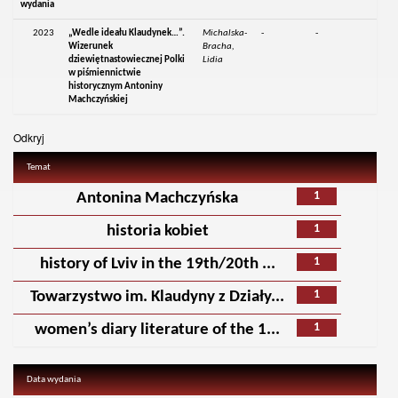
wydania
2023
„Wedle ideału Klaudynek…”.
Michalska-
-
-
Wizerunek
Bracha,
dziewiętnastowiecznej Polki
Lidia
w piśmiennictwie
historycznym Antoniny
Machczyńskiej
Odkryj
Temat
1
Antonina Machczyńska
1
historia kobiet
1
history of Lviv in the 19th/20th ...
1
Towarzystwo im. Klaudyny z Działy...
1
women’s diary literature of the 1...
Data wydania