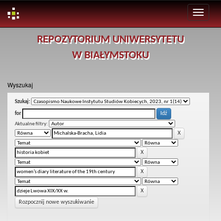
Skip
REPOZYTORIUM UNIWERSYTETU
navigation
W BIAŁYMSTOKU
Wyszukaj
Szukaj:
for
Aktualne filtry:
Rozpocznij nowe wyszukiwanie