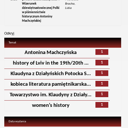
Wizerunek
Bracha,
dziewiętnastowiecznej Polki
Lidia
w piśmiennictwie
historycznym Antoniny
Machczyńskiej
Odkryj
Temat
1
Antonina Machczyńska
1
history of Lviv in the 19th/20th ...
1
Klaudyna z Działyńskich Potocka S...
1
kobieca literatura pamiętnikarska...
1
Towarzystwo im. Klaudyny z Działy...
1
women’s history
Data wydania