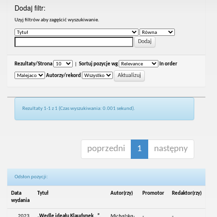
Dodaj filtr:
Uzyj filtrów aby zagęścić wyszukiwanie.
Rezultaty/Strona
|
Sortuj pozycje wg
In order
Autorzy/rekord
Rezultaty 1-1 z 1 (Czas wyszukiwania: 0.001 sekund).
poprzedni
1
następny
Odsłon pozycji:
Data
Tytuł
Autor(rzy)
Promotor
Redaktor(rzy)
wydania
2023
„Wedle ideału Klaudynek…”.
Michalska-
-
-