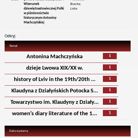
Wizerunek
Bracha,
dziewiętnastowiecznej Polki
Lidia
w piśmiennictwie
historycznym Antoniny
Machczyńskiej
Odkryj
Temat
1
Antonina Machczyńska
1
dzieje Lwowa XIX/XX w.
1
history of Lviv in the 19th/20th ...
1
Klaudyna z Działyńskich Potocka S...
1
Towarzystwo im. Klaudyny z Działy...
1
women’s diary literature of the 1...
Data wydania