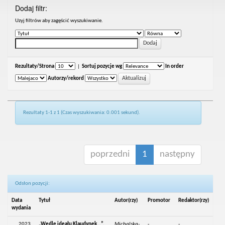
Dodaj filtr:
Uzyj filtrów aby zagęścić wyszukiwanie.
Rezultaty/Strona
|
Sortuj pozycje wg
In order
Autorzy/rekord
Rezultaty 1-1 z 1 (Czas wyszukiwania: 0.001 sekund).
poprzedni
1
następny
Odsłon pozycji:
Data
Tytuł
Autor(rzy)
Promotor
Redaktor(rzy)
wydania
2023
„Wedle ideału Klaudynek…”.
Michalska-
-
-