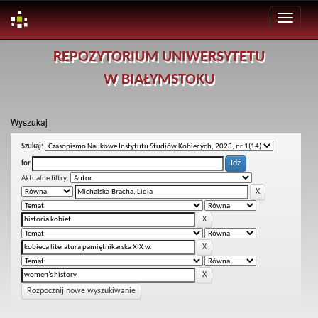
Skip
REPOZYTORIUM UNIWERSYTETU
navigation
W BIAŁYMSTOKU
Wyszukaj
Szukaj:
for
Aktualne filtry:
Rozpocznij nowe wyszukiwanie