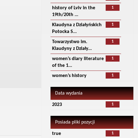
1
history of Lviv in the
19th/20th ...
1
Klaudyna z Działyńskich
Potocka S...
1
Towarzystwo im.
Klaudyny z Działy...
1
women’s diary literature
of the 1...
1
women’s history
Data wydania
1
2023
Posiada pliki pozycji
1
true