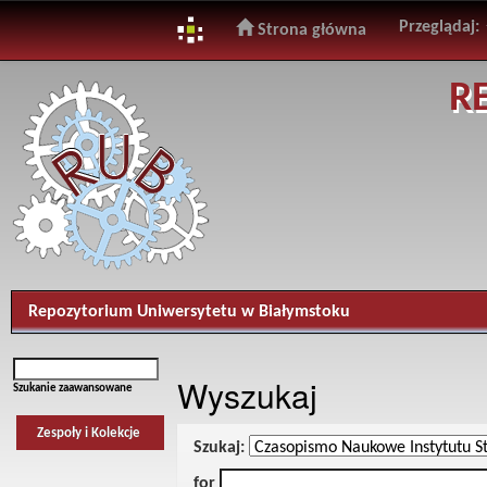
Przeglądaj:
Strona główna
Skip
R
navigation
Repozytorium Uniwersytetu w Białymstoku
Wyszukaj
Szukanie zaawansowane
Zespoły i Kolekcje
Szukaj:
for