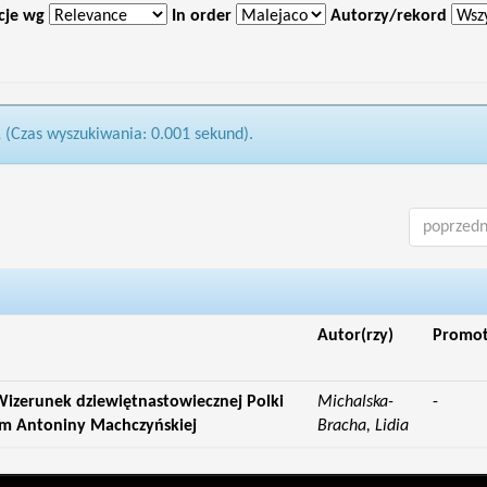
cje wg
In order
Autorzy/rekord
1 (Czas wyszukiwania: 0.001 sekund).
poprzedn
Autor(rzy)
Promo
izerunek dziewiętnastowiecznej Polki
Michalska-
-
ym Antoniny Machczyńskiej
Bracha, Lidia