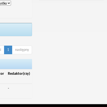
i
1
następny
tor
Redaktor(rzy)
-