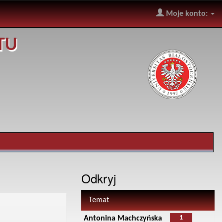
Moje konto:
TU
Odkryj
Temat
1
Antonina Machczyńska