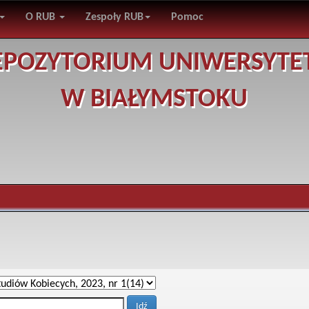
O RUB
Zespoły RUB
Pomoc
EPOZYTORIUM UNIWERSYTE
W BIAŁYMSTOKU