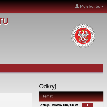
Moje konto:
TU
Odkryj
Temat
1
dzieje Lwowa XIX/XX w.