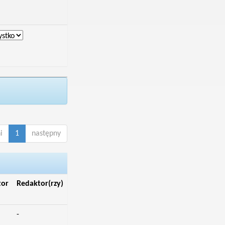
i
1
następny
tor
Redaktor(rzy)
-