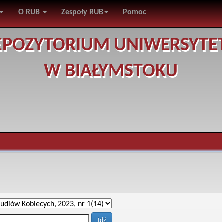
O RUB
Zespoły RUB
Pomoc
EPOZYTORIUM UNIWERSYTE
W BIAŁYMSTOKU