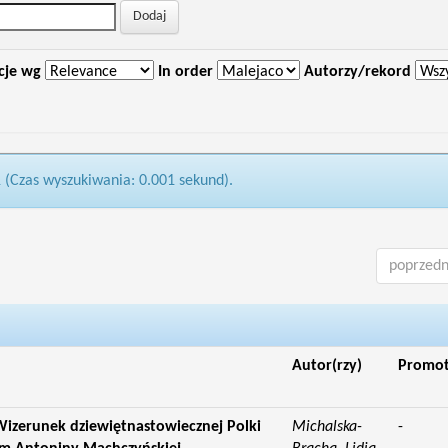
cje wg
In order
Autorzy/rekord
1 (Czas wyszukiwania: 0.001 sekund).
poprzedn
Autor(rzy)
Promo
izerunek dziewiętnastowiecznej Polki
Michalska-
-