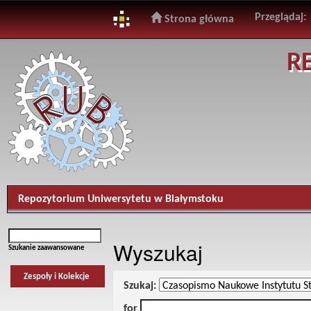
Przeglądaj:
Strona główna
Skip
R
navigation
Repozytorium Uniwersytetu w Białymstoku
Wyszukaj
Szukanie zaawansowane
Zespoły i Kolekcje
Szukaj:
for