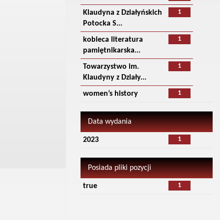
1
Klaudyna z Działyńskich
Potocka S...
1
kobieca literatura
pamiętnikarska...
1
Towarzystwo im.
Klaudyny z Działy...
1
women’s history
Data wydania
1
2023
Posiada pliki pozycji
1
true