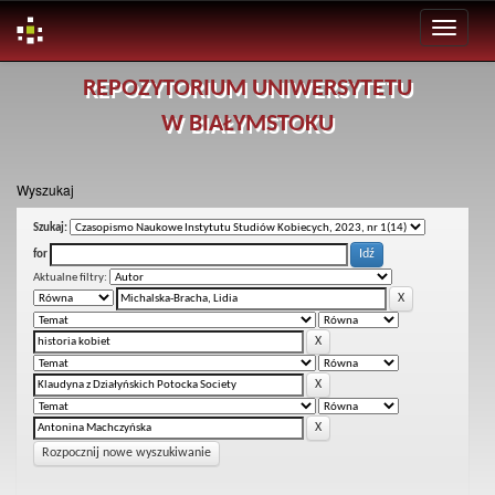
Skip
REPOZYTORIUM UNIWERSYTETU
navigation
W BIAŁYMSTOKU
Wyszukaj
Szukaj:
for
Aktualne filtry:
Rozpocznij nowe wyszukiwanie