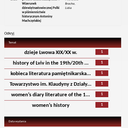
Wizerunek
Bracha,
dziewiętnastowiecznej Polki
Lidia
w piśmiennictwie
historycznym Antoniny
Machczyńskiej
Odkryj
Temat
1
dzieje Lwowa XIX/XX w.
1
history of Lviv in the 19th/20th ...
1
kobieca literatura pamiętnikarska...
1
Towarzystwo im. Klaudyny z Działy...
1
women’s diary literature of the 1...
1
women’s history
Data wydania