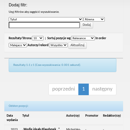
Dodaj filtr:
Uzyj filtrów aby zagęścić wyszukiwanie.
Rezultaty/Strona
|
Sortuj pozycje wg
In order
Autorzy/rekord
Rezultaty 1-1 z 1 (Czas wyszukiwania: 0.001 sekund).
poprzedni
1
następny
Odsłon pozycji:
Data
Tytuł
Autor(rzy)
Promotor
Redaktor(rzy)
wydania
2023
„Wedle ideału Klaudynek…”.
Michalska-
-
-