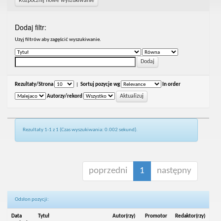
Rozpocznij nowe wyszukiwanie
Dodaj filtr:
Uzyj filtrów aby zagęścić wyszukiwanie.
Rezultaty/Strona
|
Sortuj pozycje wg
In order
Autorzy/rekord
Rezultaty 1-1 z 1 (Czas wyszukiwania: 0.002 sekund).
poprzedni
1
następny
Odsłon pozycji:
Data
Tytuł
Autor(rzy)
Promotor
Redaktor(rzy)