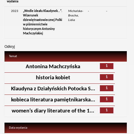
wydania
2023
„Wedle ideału Klaudynek…”.
Michalska-
-
-
Wizerunek
Bracha,
dziewiętnastowiecznej Polki
Lidia
w piśmiennictwie
historycznym Antoniny
Machczyńskiej
Odkryj
Temat
1
Antonina Machczyńska
1
historia kobiet
1
Klaudyna z Działyńskich Potocka S...
1
kobieca literatura pamiętnikarska...
1
women’s diary literature of the 1...
Data wydania