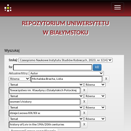
Skip
REPOZYTORIUM UNIWERSYTETU
navigation
W BIAŁYMSTOKU
Wyszukaj
Szukaj:
for
Aktualne filtry: