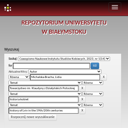
Skip
REPOZYTORIUM UNIWERSYTETU
navigation
W BIAŁYMSTOKU
Wyszukaj
Szukaj:
for
Aktualne filtry:
Rozpocznij nowe wyszukiwanie