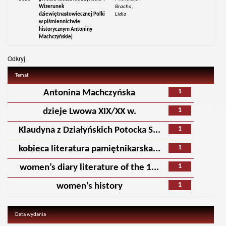
Wizerunek
Bracha,
dziewiętnastowiecznej Polki
Lidia
w piśmiennictwie
historycznym Antoniny
Machczyńskiej
Odkryj
Temat
1
Antonina Machczyńska
1
dzieje Lwowa XIX/XX w.
1
Klaudyna z Działyńskich Potocka S...
1
kobieca literatura pamiętnikarska...
1
women’s diary literature of the 1...
1
women’s history
Data wydania