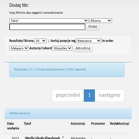
Dodaj filtr:
Uzyj filtrów aby zagęścić wyszukiwanie.
Rezultaty/Strona
|
Sortuj pozycje wg
In order
Autorzy/rekord
Rezultaty 1-1 z 1 (Czas wyszukiwania: 0.002 sekund).
poprzedni
1
następny
Odsłon pozycji:
Data
Tytuł
Autor(rzy)
Promotor
Redaktor(rzy)
wydania
2023
„Wedle ideału Klaudynek…”.
Michalska-
-
-