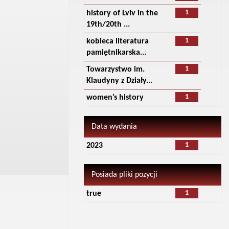
1
history of Lviv in the
19th/20th ...
1
kobieca literatura
pamiętnikarska...
1
Towarzystwo im.
Klaudyny z Działy...
1
women’s history
Data wydania
1
2023
Posiada pliki pozycji
1
true