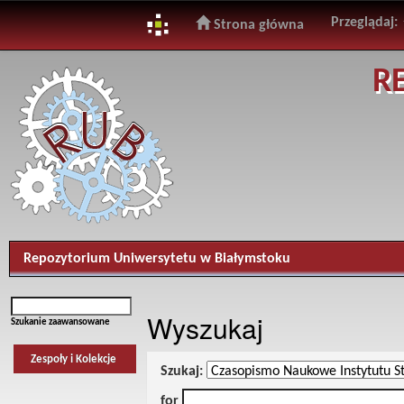
Przeglądaj:
Strona główna
Skip
R
navigation
Repozytorium Uniwersytetu w Białymstoku
Wyszukaj
Szukanie zaawansowane
Zespoły i Kolekcje
Szukaj:
for