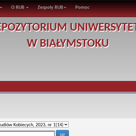
O RUB
Zespoły RUB
Pomoc
EPOZYTORIUM UNIWERSYTE
W BIAŁYMSTOKU