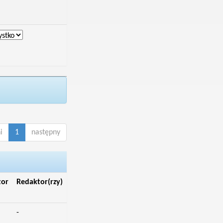
i
1
następny
tor
Redaktor(rzy)
-