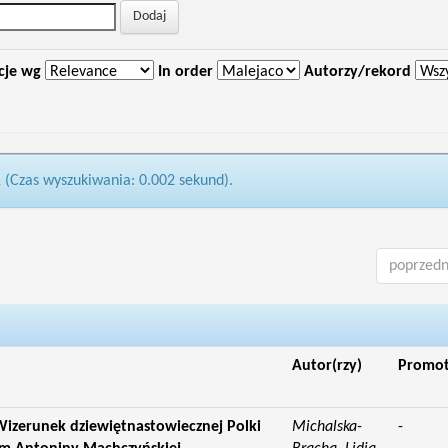
cje wg
In order
Autorzy/rekord
1 (Czas wyszukiwania: 0.002 sekund).
poprzedn
Autor(rzy)
Promo
izerunek dziewiętnastowiecznej Polki
Michalska-
-