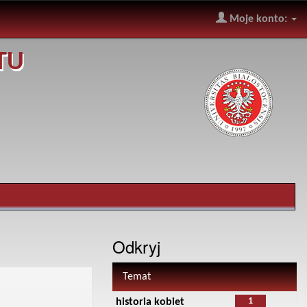
Moje konto:
TU
Odkryj
Temat
1
historia kobiet