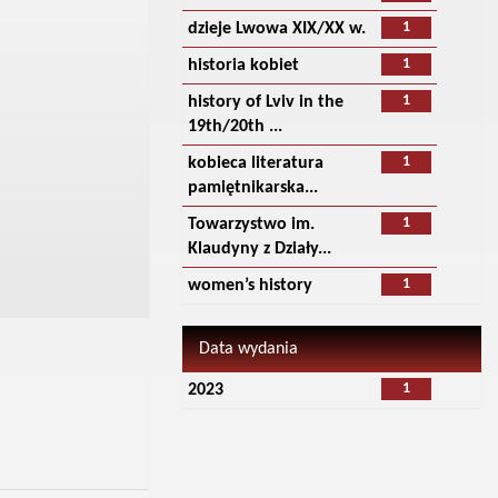
1
dzieje Lwowa XIX/XX w.
1
historia kobiet
1
history of Lviv in the
19th/20th ...
1
kobieca literatura
pamiętnikarska...
1
Towarzystwo im.
Klaudyny z Działy...
1
women’s history
Data wydania
1
2023