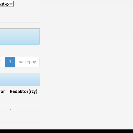
i
1
następny
tor
Redaktor(rzy)
-