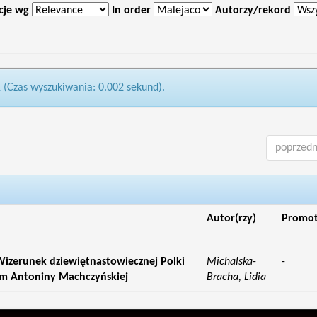
cje wg
In order
Autorzy/rekord
1 (Czas wyszukiwania: 0.002 sekund).
poprzedn
Autor(rzy)
Promo
izerunek dziewiętnastowiecznej Polki
Michalska-
-
ym Antoniny Machczyńskiej
Bracha, Lidia