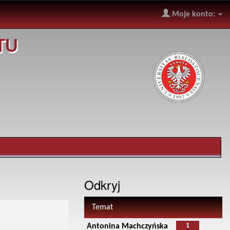
Moje konto:
TU
Odkryj
Temat
1
Antonina Machczyńska