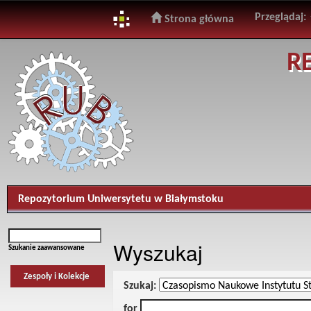
Przeglądaj:
Strona główna
Skip
R
navigation
Repozytorium Uniwersytetu w Białymstoku
Wyszukaj
Szukanie zaawansowane
Zespoły i Kolekcje
Szukaj:
for