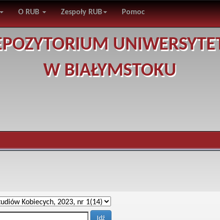
O RUB
Zespoły RUB
Pomoc
EPOZYTORIUM UNIWERSYTE
W BIAŁYMSTOKU