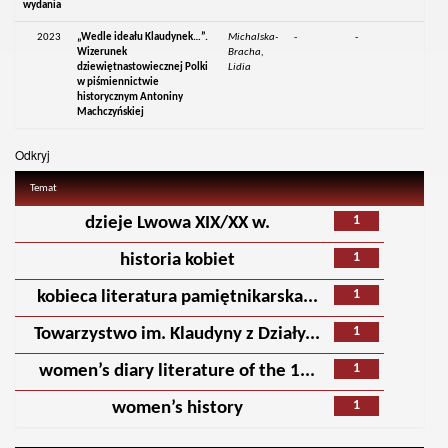
wydania
2023
„Wedle ideału Klaudynek…”.
Michalska-
-
-
Wizerunek
Bracha,
dziewiętnastowiecznej Polki
Lidia
w piśmiennictwie
historycznym Antoniny
Machczyńskiej
Odkryj
Temat
1
dzieje Lwowa XIX/XX w.
1
historia kobiet
1
kobieca literatura pamiętnikarska...
1
Towarzystwo im. Klaudyny z Działy...
1
women’s diary literature of the 1...
1
women’s history