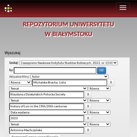
Skip
REPOZYTORIUM UNIWERSYTETU
navigation
W BIAŁYMSTOKU
Wyszukaj
Szukaj:
for
Aktualne filtry: