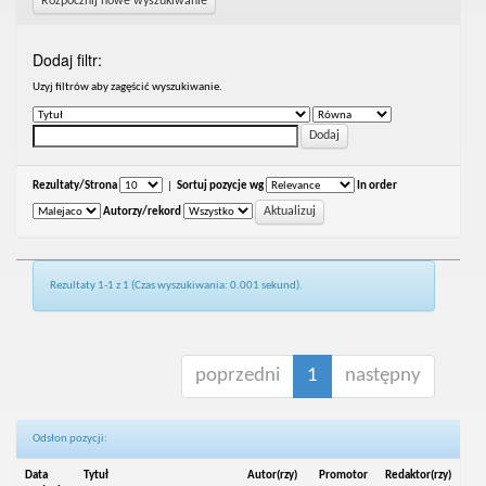
Rozpocznij nowe wyszukiwanie
Dodaj filtr:
Uzyj filtrów aby zagęścić wyszukiwanie.
Rezultaty/Strona
|
Sortuj pozycje wg
In order
Autorzy/rekord
Rezultaty 1-1 z 1 (Czas wyszukiwania: 0.001 sekund).
poprzedni
1
następny
Odsłon pozycji:
Data
Tytuł
Autor(rzy)
Promotor
Redaktor(rzy)