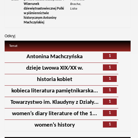
Wizerunek
Bracha,
dziewiętnastowiecznej Polki
Lidia
w piśmiennictwie
historycznym Antoniny
Machczyńskiej
Odkryj
Temat
1
Antonina Machczyńska
1
dzieje Lwowa XIX/XX w.
1
historia kobiet
1
kobieca literatura pamiętnikarska...
1
Towarzystwo im. Klaudyny z Działy...
1
women’s diary literature of the 1...
1
women’s history