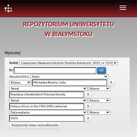
Skip
REPOZYTORIUM UNIWERSYTETU
navigation
W BIAŁYMSTOKU
Wyszukaj
Szukaj:
for
Aktualne filtry:
Rozpocznij nowe wyszukiwanie