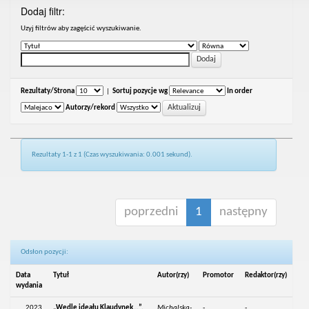
Dodaj filtr:
Uzyj filtrów aby zagęścić wyszukiwanie.
Rezultaty/Strona
|
Sortuj pozycje wg
In order
Autorzy/rekord
Rezultaty 1-1 z 1 (Czas wyszukiwania: 0.001 sekund).
poprzedni
1
następny
Odsłon pozycji:
Data
Tytuł
Autor(rzy)
Promotor
Redaktor(rzy)
wydania
2023
„Wedle ideału Klaudynek…”.
Michalska-
-
-