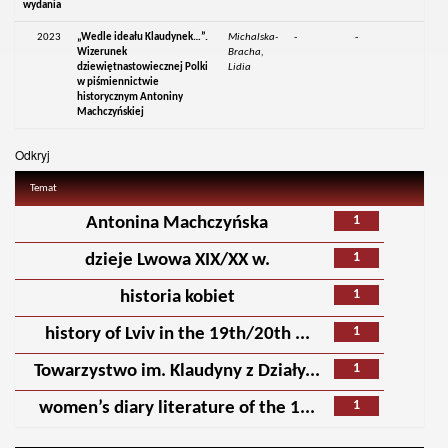
wydania
2023
„Wedle ideału Klaudynek…”.
Michalska-
-
-
Wizerunek
Bracha,
dziewiętnastowiecznej Polki
Lidia
w piśmiennictwie
historycznym Antoniny
Machczyńskiej
Odkryj
Temat
1
Antonina Machczyńska
1
dzieje Lwowa XIX/XX w.
1
historia kobiet
1
history of Lviv in the 19th/20th ...
1
Towarzystwo im. Klaudyny z Działy...
1
women’s diary literature of the 1...