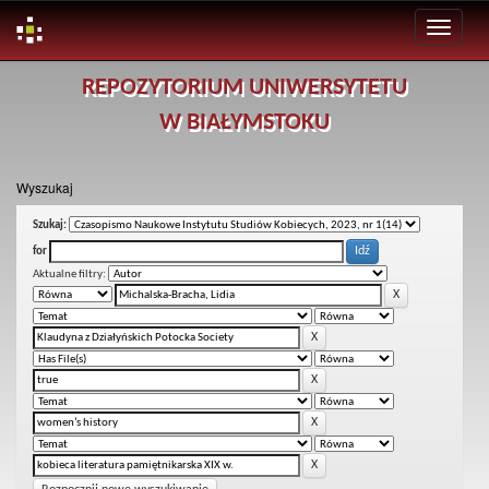
Skip
REPOZYTORIUM UNIWERSYTETU
navigation
W BIAŁYMSTOKU
Wyszukaj
Szukaj:
for
Aktualne filtry: