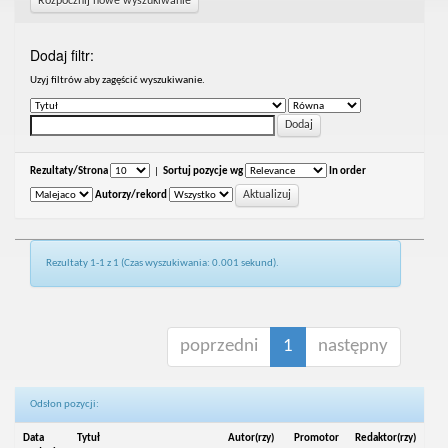
Rozpocznij nowe wyszukiwanie
Dodaj filtr:
Uzyj filtrów aby zagęścić wyszukiwanie.
Rezultaty/Strona
|
Sortuj pozycje wg
In order
Autorzy/rekord
Rezultaty 1-1 z 1 (Czas wyszukiwania: 0.001 sekund).
poprzedni
1
następny
Odsłon pozycji:
Data
Tytuł
Autor(rzy)
Promotor
Redaktor(rzy)