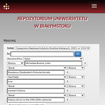
Skip
REPOZYTORIUM UNIWERSYTETU
navigation
W BIAŁYMSTOKU
Wyszukaj
Szukaj:
for
Aktualne filtry: