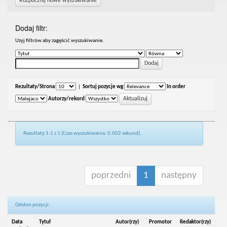
Rozpocznij nowe wyszukiwanie
Dodaj filtr:
Uzyj filtrów aby zagęścić wyszukiwanie.
Rezultaty/Strona
|
Sortuj pozycje wg
In order
Autorzy/rekord
Rezultaty 1-1 z 1 (Czas wyszukiwania: 0.002 sekund).
poprzedni
1
następny
Odsłon pozycji:
Data
Tytuł
Autor(rzy)
Promotor
Redaktor(rzy)