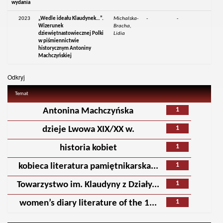
wydania
2023
„Wedle ideału Klaudynek…”.
Michalska-
-
-
Wizerunek
Bracha,
dziewiętnastowiecznej Polki
Lidia
w piśmiennictwie
historycznym Antoniny
Machczyńskiej
Odkryj
Temat
1
Antonina Machczyńska
1
dzieje Lwowa XIX/XX w.
1
historia kobiet
1
kobieca literatura pamiętnikarska...
1
Towarzystwo im. Klaudyny z Działy...
1
women’s diary literature of the 1...