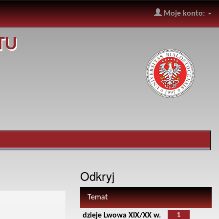
Moje konto:
TU
Odkryj
Temat
1
dzieje Lwowa XIX/XX w.