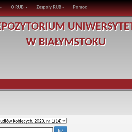
O RUB
Zespoły RUB
Pomoc
EPOZYTORIUM UNIWERSYTE
W BIAŁYMSTOKU