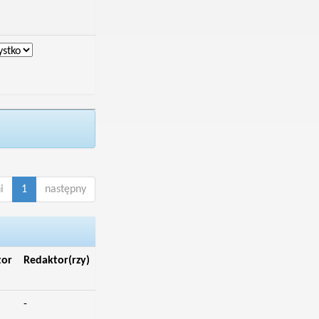
i
1
następny
tor
Redaktor(rzy)
-