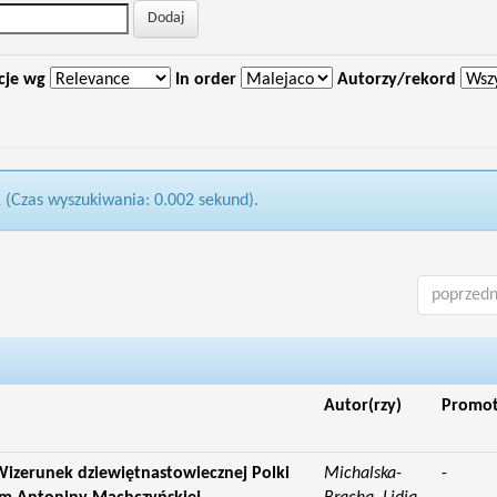
cje wg
In order
Autorzy/rekord
1 (Czas wyszukiwania: 0.002 sekund).
poprzedn
Autor(rzy)
Promo
izerunek dziewiętnastowiecznej Polki
Michalska-
-