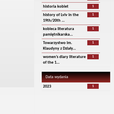
1
historia kobiet
1
history of Lviv in the
19th/20th ...
1
kobieca literatura
pamiętnikarska...
1
Towarzystwo im.
Klaudyny z Działy...
1
women’s diary literature
of the 1...
Data wydania
1
2023