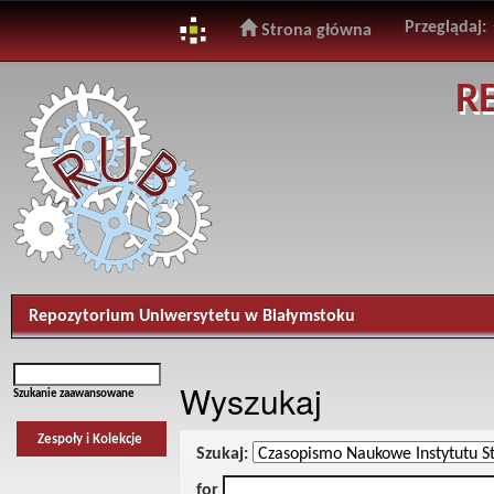
Przeglądaj:
Strona główna
Skip
R
navigation
Repozytorium Uniwersytetu w Białymstoku
Wyszukaj
Szukanie zaawansowane
Zespoły i Kolekcje
Szukaj:
for