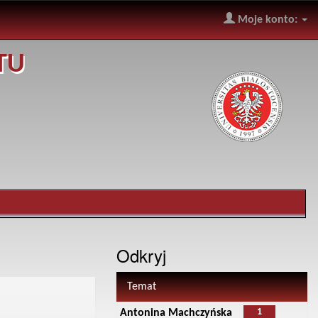
Moje konto:
TU
Odkryj
Temat
1
Antonina Machczyńska