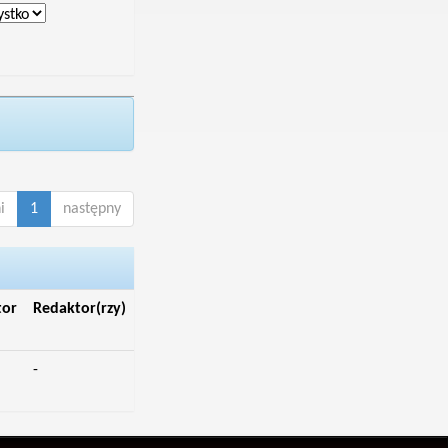
i
1
następny
tor
Redaktor(rzy)
-