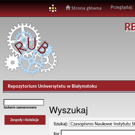
Przeglądaj:
Strona główna
Skip
R
navigation
Repozytorium Uniwersytetu w Białymstoku
Wyszukaj
Szukanie zaawansowane
Zespoły i Kolekcje
Szukaj:
for