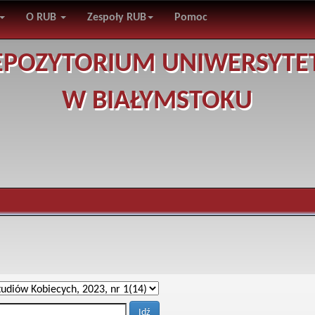
O RUB
Zespoły RUB
Pomoc
EPOZYTORIUM UNIWERSYTE
W BIAŁYMSTOKU