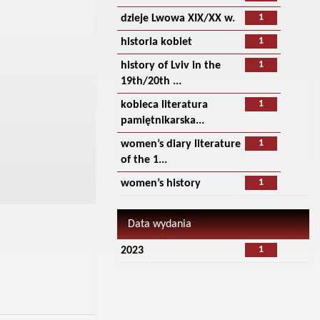
1
dzieje Lwowa XIX/XX w.
1
historia kobiet
1
history of Lviv in the
19th/20th ...
1
kobieca literatura
pamiętnikarska...
1
women’s diary literature
of the 1...
1
women’s history
Data wydania
1
2023