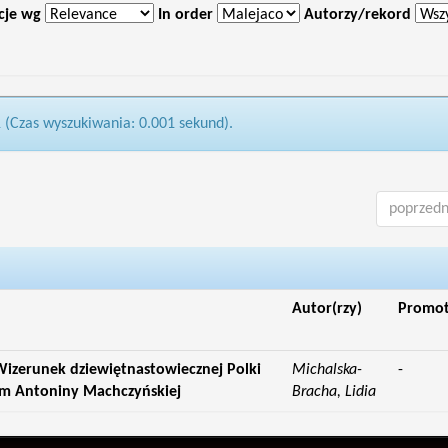
cje wg
In order
Autorzy/rekord
1 (Czas wyszukiwania: 0.001 sekund).
poprzedn
Autor(rzy)
Promo
izerunek dziewiętnastowiecznej Polki
Michalska-
-
ym Antoniny Machczyńskiej
Bracha, Lidia