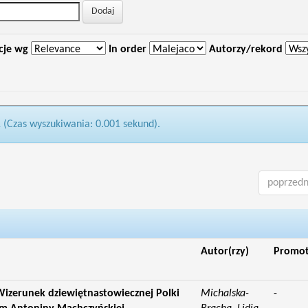
cje wg
In order
Autorzy/rekord
1 (Czas wyszukiwania: 0.001 sekund).
poprzedn
Autor(rzy)
Promo
izerunek dziewiętnastowiecznej Polki
Michalska-
-