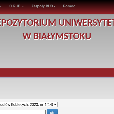
O RUB
Zespoły RUB
Pomoc
EPOZYTORIUM UNIWERSYTE
W BIAŁYMSTOKU