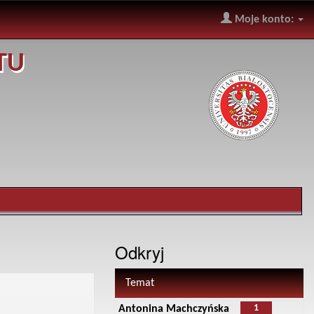
Moje konto:
TU
Odkryj
Temat
1
Antonina Machczyńska