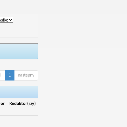
i
1
następny
tor
Redaktor(rzy)
-