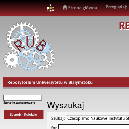
Przeglądaj:
Strona główna
Skip
R
navigation
Repozytorium Uniwersytetu w Białymstoku
Wyszukaj
Szukanie zaawansowane
Zespoły i Kolekcje
Szukaj:
for