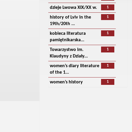
1
dzieje Lwowa XIX/XX w.
1
history of Lviv in the
19th/20th ...
1
kobieca literatura
pamiętnikarska...
1
Towarzystwo im.
Klaudyny z Działy...
1
women’s diary literature
of the 1...
1
women’s history