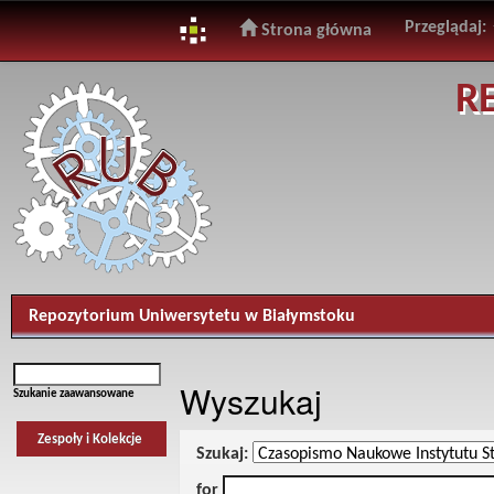
Przeglądaj:
Strona główna
Skip
R
navigation
Repozytorium Uniwersytetu w Białymstoku
Wyszukaj
Szukanie zaawansowane
Zespoły i Kolekcje
Szukaj:
for