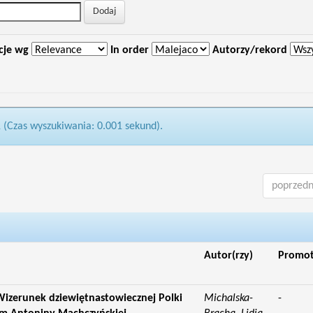
cje wg
In order
Autorzy/rekord
1 (Czas wyszukiwania: 0.001 sekund).
poprzedn
Autor(rzy)
Promo
izerunek dziewiętnastowiecznej Polki
Michalska-
-