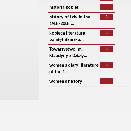
1
historia kobiet
1
history of Lviv in the
19th/20th ...
1
kobieca literatura
pamiętnikarska...
1
Towarzystwo im.
Klaudyny z Działy...
1
women’s diary literature
of the 1...
1
women’s history