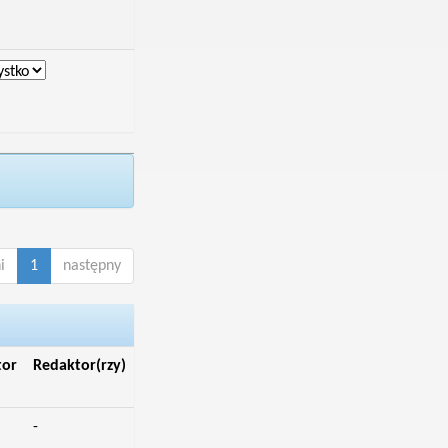
i
1
następny
tor
Redaktor(rzy)
-