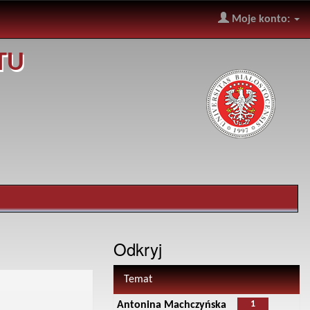
Moje konto:
TU
Odkryj
Temat
1
Antonina Machczyńska