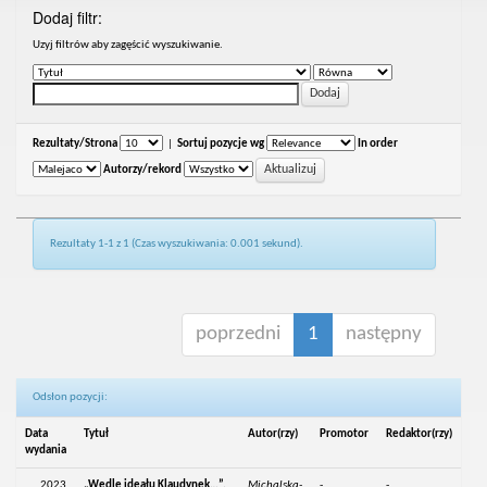
Dodaj filtr:
Uzyj filtrów aby zagęścić wyszukiwanie.
Rezultaty/Strona
|
Sortuj pozycje wg
In order
Autorzy/rekord
Rezultaty 1-1 z 1 (Czas wyszukiwania: 0.001 sekund).
poprzedni
1
następny
Odsłon pozycji:
Data
Tytuł
Autor(rzy)
Promotor
Redaktor(rzy)
wydania
2023
„Wedle ideału Klaudynek…”.
Michalska-
-
-