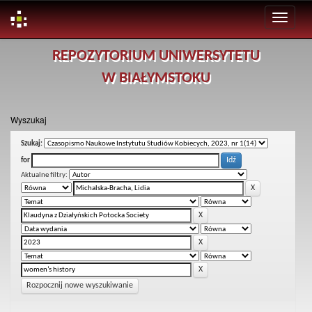
Skip
REPOZYTORIUM UNIWERSYTETU
navigation
W BIAŁYMSTOKU
Wyszukaj
Szukaj:
for
Aktualne filtry:
Rozpocznij nowe wyszukiwanie