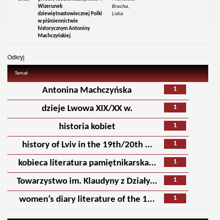
Wizerunek
Bracha,
dziewiętnastowiecznej Polki
Lidia
w piśmiennictwie
historycznym Antoniny
Machczyńskiej
Odkryj
Temat
1
Antonina Machczyńska
1
dzieje Lwowa XIX/XX w.
1
historia kobiet
1
history of Lviv in the 19th/20th ...
1
kobieca literatura pamiętnikarska...
1
Towarzystwo im. Klaudyny z Działy...
1
women’s diary literature of the 1...