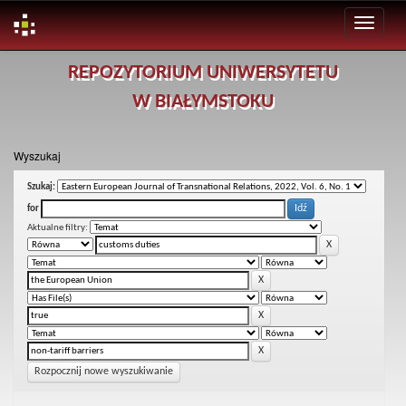
Skip
REPOZYTORIUM UNIWERSYTETU
navigation
W BIAŁYMSTOKU
Wyszukaj
Szukaj:
for
Aktualne filtry:
Rozpocznij nowe wyszukiwanie