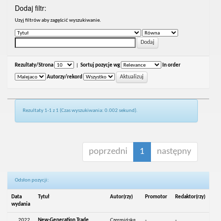
Dodaj filtr:
Uzyj filtrów aby zagęścić wyszukiwanie.
Rezultaty/Strona
|
Sortuj pozycje wg
In order
Autorzy/rekord
Rezultaty 1-1 z 1 (Czas wyszukiwania: 0.002 sekund).
poprzedni
1
następny
Odsłon pozycji:
Data
Tytuł
Autor(rzy)
Promotor
Redaktor(rzy)
wydania
2022
New-Generation Trade
Czermińska,
-
-