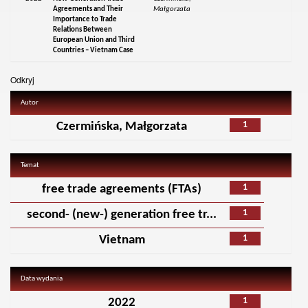
Agreements and Their
Małgorzata
Importance to Trade
Relations Between
European Union and Third
Countries – Vietnam Case
Odkryj
Autor
1
Czermińska, Małgorzata
Temat
1
free trade agreements (FTAs)
1
second- (new-) generation free tr...
1
Vietnam
Data wydania
1
2022