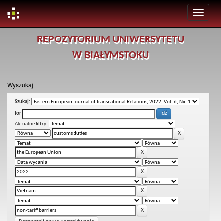
Skip
REPOZYTORIUM UNIWERSYTETU
navigation
W BIAŁYMSTOKU
Wyszukaj
Szukaj:
for
Aktualne filtry: