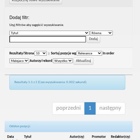
Rozpocznij nowe wyszukiwanie
Dodaj filtr:
Uzyj filtrów aby zagęścić wyszukiwanie.
Rezultaty/Strona
|
Sortuj pozycje wg
In order
Autorzy/rekord
Rezultaty 1-1 z 1 (Czas wyszukiwania: 0.002 sekund).
poprzedni
1
następny
Odsłon pozycji:
Data
Tytuł
Autor(rzy)
Promotor
Redaktor(rzy)