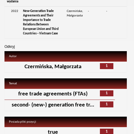
wydania
2022
New-Generation Trade
Czermińska,
-
-
Agreements and Their
Małgorzata
Importance to Trade
Relations Between
European Union and Third
Countries – Vietnam Case
Odkryj
Autor
1
Czermińska, Małgorzata
Temat
1
free trade agreements (FTAs)
1
second- (new-) generation free tr...
Posiada pliki pozycji
1
true