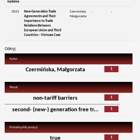
wydania
2022
New-Generation Trade
Czermińska,
-
-
Agreements and Their
Małgorzata
Importance to Trade
Relations Between
European Union and Third
Countries – Vietnam Case
Odkryj
Autor
1
Czermińska, Małgorzata
Temat
1
non-tariff barriers
1
second- (new-) generation free tr...
Posiada pliki pozycji
1
true