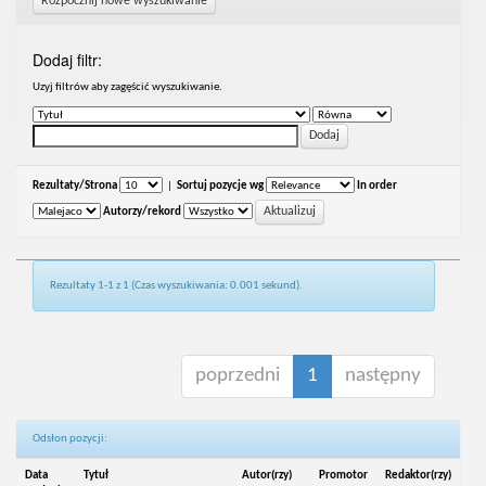
Rozpocznij nowe wyszukiwanie
Dodaj filtr:
Uzyj filtrów aby zagęścić wyszukiwanie.
Rezultaty/Strona
|
Sortuj pozycje wg
In order
Autorzy/rekord
Rezultaty 1-1 z 1 (Czas wyszukiwania: 0.001 sekund).
poprzedni
1
następny
Odsłon pozycji:
Data
Tytuł
Autor(rzy)
Promotor
Redaktor(rzy)