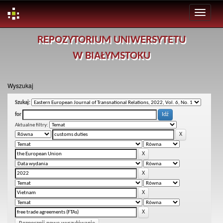
Skip
REPOZYTORIUM UNIWERSYTETU
navigation
W BIAŁYMSTOKU
Wyszukaj
Szukaj:
for
Aktualne filtry: