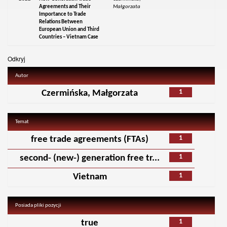
Agreements and Their
Małgorzata
Importance to Trade
Relations Between
European Union and Third
Countries – Vietnam Case
Odkryj
Autor
1
Czermińska, Małgorzata
Temat
1
free trade agreements (FTAs)
1
second- (new-) generation free tr...
1
Vietnam
Posiada pliki pozycji
1
true