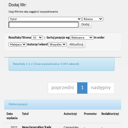
Dodaj filtr:
Uzyj filtrów aby zagęścić wyszukiwanie.
Rezultaty/Strona
|
Sortuj pozycje wg
In order
Autorzy/rekord
Rezultaty 1-1 z 1 (Czas wyszukiwania: 0.001 sekund).
poprzedni
1
następny
Odsłon pozycji:
Data
Tytuł
Autor(rzy)
Promotor
Redaktor(rzy)
wydania
2022
New-Generation Trade
Czermińska,
-
-