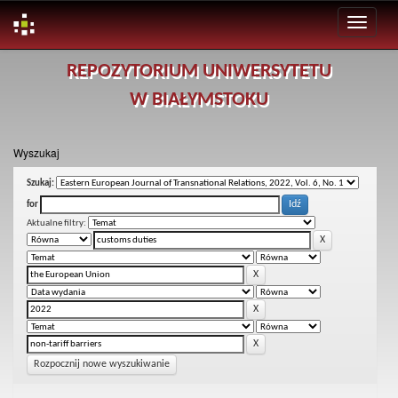
Skip
REPOZYTORIUM UNIWERSYTETU
navigation
W BIAŁYMSTOKU
Wyszukaj
Szukaj:
for
Aktualne filtry:
Rozpocznij nowe wyszukiwanie