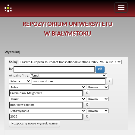
Skip
REPOZYTORIUM UNIWERSYTETU
navigation
W BIAŁYMSTOKU
Wyszukaj
Szukaj:
for
Aktualne filtry:
Rozpocznij nowe wyszukiwanie