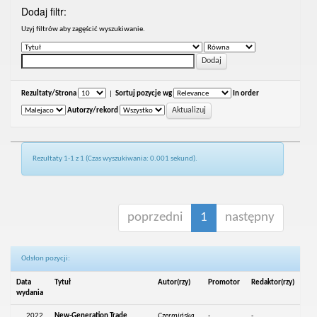
Dodaj filtr:
Uzyj filtrów aby zagęścić wyszukiwanie.
Rezultaty/Strona
|
Sortuj pozycje wg
In order
Autorzy/rekord
Rezultaty 1-1 z 1 (Czas wyszukiwania: 0.001 sekund).
poprzedni
1
następny
Odsłon pozycji:
Data
Tytuł
Autor(rzy)
Promotor
Redaktor(rzy)
wydania
2022
New-Generation Trade
Czermińska,
-
-