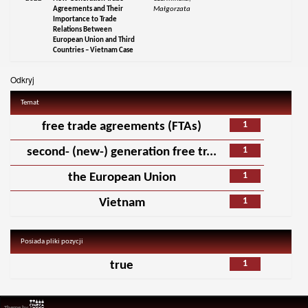
Agreements and Their
Małgorzata
Importance to Trade
Relations Between
European Union and Third
Countries – Vietnam Case
Odkryj
Temat
1
free trade agreements (FTAs)
1
second- (new-) generation free tr...
1
the European Union
1
Vietnam
Posiada pliki pozycji
1
true
Theme by