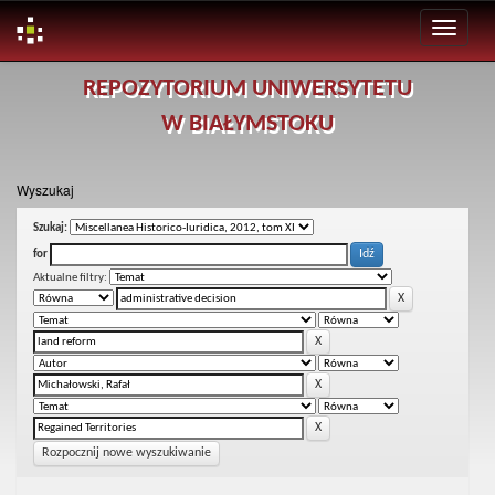
Skip
REPOZYTORIUM UNIWERSYTETU
navigation
W BIAŁYMSTOKU
Wyszukaj
Szukaj:
for
Aktualne filtry:
Rozpocznij nowe wyszukiwanie