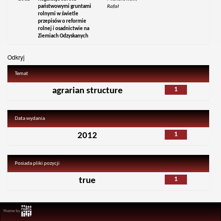
państwowymi gruntami
Rafał
rolnymi w świetle
przepisów o reformie
rolnej i osadnictwie na
Ziemiach Odzyskanych
Odkryj
Temat
1
agrarian structure
Data wydania
1
2012
Posiada pliki pozycji
1
true
Theme by