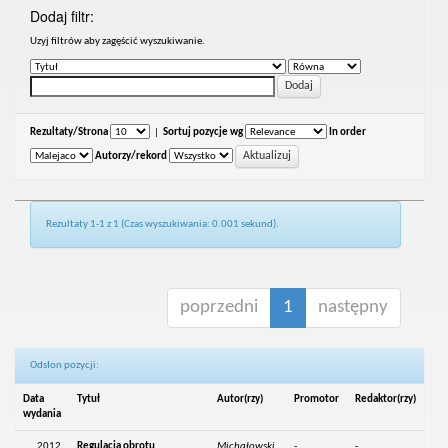
Dodaj filtr:
Uzyj filtrów aby zagęścić wyszukiwanie.
Rezultaty/Strona
|
Sortuj pozycje wg
In order
Autorzy/rekord
Rezultaty 1-1 z 1 (Czas wyszukiwania: 0.001 sekund).
poprzedni
1
następny
Odsłon pozycji:
Data
Tytuł
Autor(rzy)
Promotor
Redaktor(rzy)
wydania
2012
Regulacja obrotu
Michałowski,
-
-