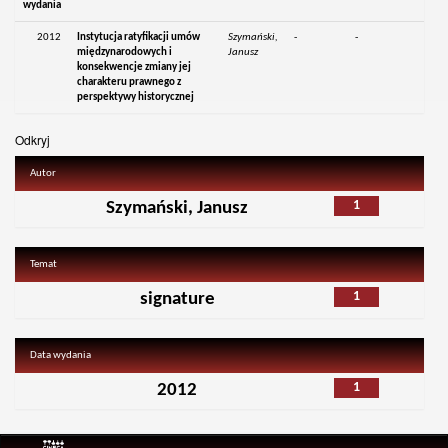
wydania
2012
Instytucja ratyfikacji umów
Szymański,
-
-
międzynarodowych i
Janusz
konsekwencje zmiany jej
charakteru prawnego z
perspektywy historycznej
Odkryj
Autor
1
Szymański, Janusz
Temat
1
signature
Data wydania
1
2012