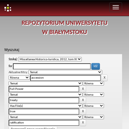
Skip
REPOZYTORIUM UNIWERSYTETU
navigation
W BIAŁYMSTOKU
Wyszukaj
Szukaj:
for
Aktualne filtry: