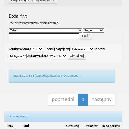
Rozpocznij nowe wyszukiwanie
Dodaj filtr:
Uzyj filtrów aby zagęścić wyszukiwanie.
Rezultaty/Strona
|
Sortuj pozycje wg
In order
Autorzy/rekord
Rezultaty 1-1 z 1 (Czas wyszukiwania: 0.001 sekund).
poprzedni
1
następny
Odsłon pozycji:
Data
Tytuł
Autor(rzy)
Promotor
Redaktor(rzy)