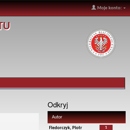
Moje konto:
TU
Odkryj
Autor
1
Fiedorczyk, Piotr