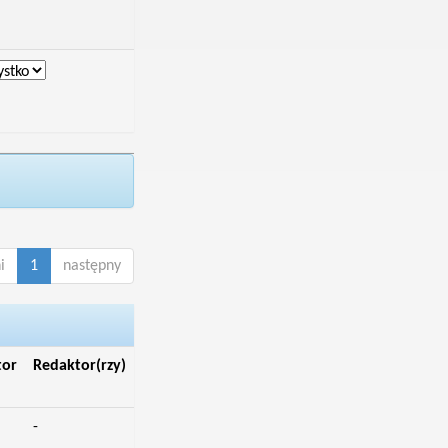
i
1
następny
tor
Redaktor(rzy)
-