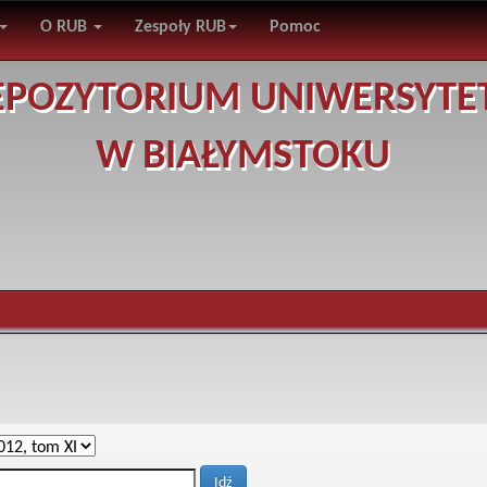
O RUB
Zespoły RUB
Pomoc
EPOZYTORIUM UNIWERSYTE
W BIAŁYMSTOKU