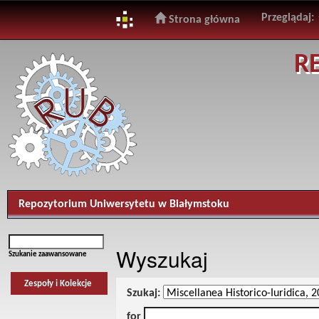
Przeglądaj:
Strona główna
Skip
R
navigation
Repozytorium Uniwersytetu w Białymstoku
Wyszukaj
Szukanie zaawansowane
Zespoły i Kolekcje
Szukaj:
for