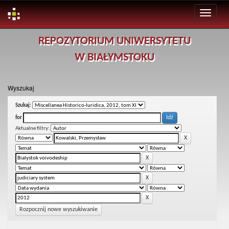
Skip
REPOZYTORIUM UNIWERSYTETU
navigation
W BIAŁYMSTOKU
Wyszukaj
Szukaj:
for
Aktualne filtry:
Rozpocznij nowe wyszukiwanie