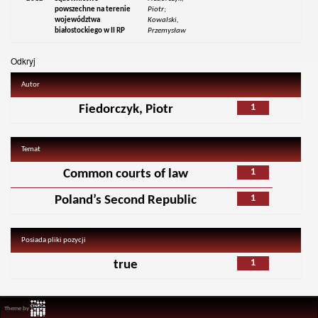
powszechne na terenie
Piotr;
województwa
Kowalski,
białostockiego w II RP
Przemysław
Odkryj
Autor
1
Fiedorczyk, Piotr
Temat
1
Common courts of law
1
Poland’s Second Republic
Posiada pliki pozycji
1
true
Theme by