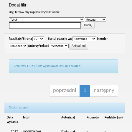
Dodaj filtr:
Uzyj filtrów aby zagęścić wyszukiwanie.
Rezultaty/Strona
|
Sortuj pozycje wg
In order
Autorzy/rekord
Rezultaty 1-1 z 1 (Czas wyszukiwania: 0.001 sekund).
poprzedni
1
następny
Odsłon pozycji:
Data
Tytuł
Autor(rzy)
Promotor
Redaktor(rzy)
wydania
2012
Sądownictwo
Fiedorczyk,
-
-