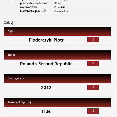
powszechne na terenie
Piotr;
województwa
Kowalski,
białostockiego w II RP
Przemysław
Odkryj
Autor
1
Fiedorczyk, Piotr
Temat
1
Poland’s Second Republic
Data wydania
1
2012
Posiada pliki pozycji
1
true