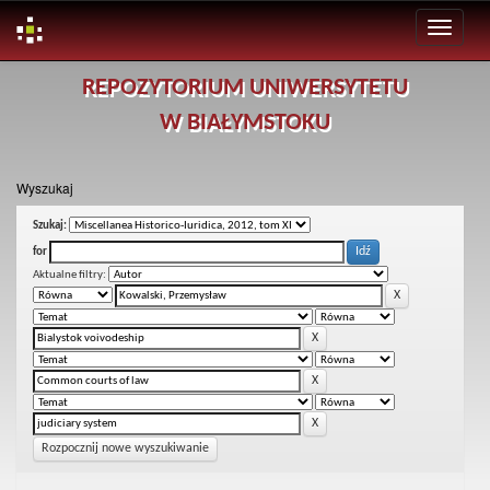
Skip
REPOZYTORIUM UNIWERSYTETU
navigation
W BIAŁYMSTOKU
Wyszukaj
Szukaj:
for
Aktualne filtry:
Rozpocznij nowe wyszukiwanie