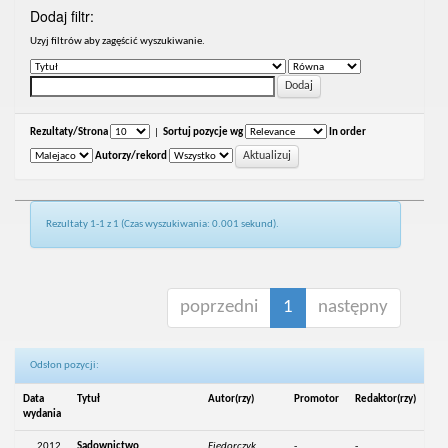
Dodaj filtr:
Uzyj filtrów aby zagęścić wyszukiwanie.
Rezultaty/Strona
|
Sortuj pozycje wg
In order
Autorzy/rekord
Rezultaty 1-1 z 1 (Czas wyszukiwania: 0.001 sekund).
poprzedni
1
następny
Odsłon pozycji:
Data
Tytuł
Autor(rzy)
Promotor
Redaktor(rzy)
wydania
2012
Sądownictwo
Fiedorczyk,
-
-