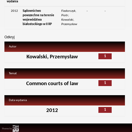
wydania
2012
Sądownictwo
Fiedorczyk,
-
-
powszechne na terenie
Piotr;
województwa
Kowalski,
białostockiego w II RP
Przemysław
Odkryj
Autor
1
Kowalski, Przemysław
Temat
1
Common courts of law
Data wydania
1
2012
Theme by