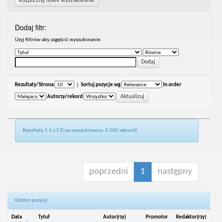
Rozpocznij nowe wyszukiwanie
Dodaj filtr:
Uzyj filtrów aby zagęścić wyszukiwanie.
Rezultaty/Strona
|
Sortuj pozycje wg
In order
Autorzy/rekord
Rezultaty 1-1 z 1 (Czas wyszukiwania: 0.002 sekund).
poprzedni
1
następny
Odsłon pozycji:
Data
Tytuł
Autor(rzy)
Promotor
Redaktor(rzy)