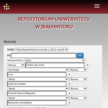
Skip
REPOZYTORIUM UNIWERSYTETU
navigation
W BIAŁYMSTOKU
Wyszukaj
Szukaj:
for
Aktualne filtry: