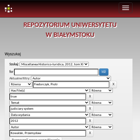
Skip
REPOZYTORIUM UNIWERSYTETU
navigation
W BIAŁYMSTOKU
Wyszukaj
Szukaj:
for
Aktualne filtry: