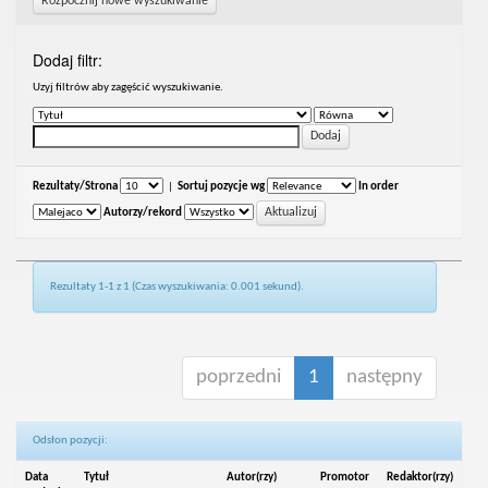
Rozpocznij nowe wyszukiwanie
Dodaj filtr:
Uzyj filtrów aby zagęścić wyszukiwanie.
Rezultaty/Strona
|
Sortuj pozycje wg
In order
Autorzy/rekord
Rezultaty 1-1 z 1 (Czas wyszukiwania: 0.001 sekund).
poprzedni
1
następny
Odsłon pozycji:
Data
Tytuł
Autor(rzy)
Promotor
Redaktor(rzy)